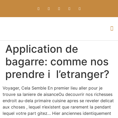
Everything about Prime Slots Casino – Registration & Login games selection and RTP rates for players in the UK
Application de
bagarre: comme nos
prendre i l’etranger?
Voyager, Cela Semble En premier lieu aller pour je
trouve sa laniere de aisanceOu decouvrir nos richesses
endroit au-dela primaire cuisine apres se reveler delicat
aux choses , lequel n’existent que rarement la pendant
lequel votre part gitez… Hier anciennes identiquement