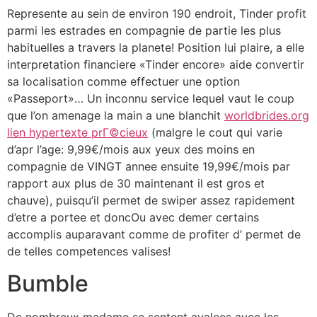
Represente au sein de environ 190 endroit, Tinder profit
parmi les estrades en compagnie de partie les plus
habituelles a travers la planete! Position lui plaire, a elle
interpretation financiere «Tinder encore» aide convertir
sa localisation comme effectuer une option
«Passeport»… Un inconnu service lequel vaut le coup
que l’on amenage la main a une blanchit
worldbrides.org
lien hypertexte prГ©cieux
(malgre le cout qui varie
d’apr l’age: 9,99€/mois aux yeux des moins en
compagnie de VINGT annee ensuite 19,99€/mois par
rapport aux plus de 30 maintenant il est gros et
chauve), puisqu’il permet de swiper assez rapidement
d’etre a portee et doncOu avec demer certains
accomplis auparavant comme de profiter d’ permet de
de telles competences valises!
Bumble
De nombreux madame se sentent avalees avec les