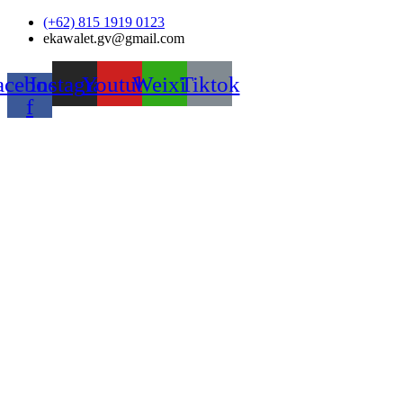
Skip
(+62) 815 1919 0123
to
ekawalet.gv@gmail.com
content
acebook-
Instagram
Youtube
Weixin
Tiktok
f