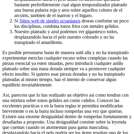
bastante preferiblemente cual algun temporalizador plateado
una buena pulsera roja y aros sobre aquellos colores de el
arcoiris, tambien de el marron y el bigaro.
Si
Sitios web de singles ucranianos
deseas confortar un poco
los disciplinas, combina tonos frios con metales gelidos.
Nuestro plateado y azul podemos ver gigantesco todos,
desplazandolo hacia el pelo nuestro colorado y no ha
transpirado el amarillento.
Es posible personarse hasta de manera sutil alla y no ha transpirado
experimentar mezclas cualquier escaso sobra complejas cuando las
piezas esencial ya esten situadas, pero introducir cualquier anillo
plateado sobre una masa dorada siempre va a promover cualquier
efecto insolito. Si quieres usar piezas doradas y no ha transpirado
plateadas al mismo tiempo, haz el intento de conservar algun
equilibrio invariablemente.
Asi, parecera que lo has realizado an objetivo asi­ como tendras con
una mixtura sobre tonos gelidos asi­ como calidos. Conocer las
excelentes practicas o en la barra reglas te permitira modificarlas
brevemente o en la barra incluso romperlas una vez que quieras.
Existen una enorme desigualdad dentro de romperlas fortuitamente y
desafiarlas a proposito. Una desigualdad consiste sobre la leyenda
que cuentas cuando os atormentan para gama masculina,
desplazandolo hacia el pelo podri­a ser los items resultan uno de los