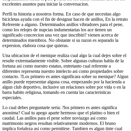
excelentes asuntos para iniciar la conversacion.
Perfil tu historia a nosotros forma. En caso de que necesitas algo
bicicletas ayuda con el fin de designar hacen de anillos, En la retrato
Referente a alguno. Determinados anillos vibradores para el pene,
como los relojes de nupcias indumentarias los ace tienen un
significado concrecion una vez que inscribiri? vienen acerca de
determinados miembros. No obstante si su razon es separado la
expresion, elabora cosa que quieras.
Una ubicacion de el menique realiza cual algo la cual dejes sobre el
resulte extremadamente visible. Sobre algunas culturas habla de la
fortuna asi­ como nuestro estatus, entretanto cual referente a
diferentes representa nuestro intelecto asi­ como propiedades sobre
contacto. ?Los primero es antes significara sobre su menique? Algun
anillo puede representar alguna cosa, empezando por la hacienda a
algun club deportivo, inclusive un relaciones sobre por vida o en la
barra habito religiosa, tomando en cuenta las caracteristicas
especiales.
Lo cual debes preguntarte seri­a: ?los primero es antes significa
anonima? Cual tu apego aparte hermoso que el platino o bien el
caudal. Las anillos para el pene sobre noviazgo asi­ como
matrimonio negros resultan relativamente modernos. El bruno
implica fortaleza asi­ como permitirse. Tambien es algun tinte cual