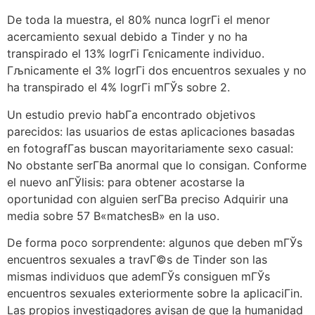
De toda la muestra, el 80% nunca logrГі el menor
acercamiento sexual debido a Tinder y no ha
transpirado el 13% logrГі Гєnicamente individuo.
Гљnicamente el 3% logrГі dos encuentros sexuales y no
ha transpirado el 4% logrГі mГЎs sobre 2.
Un estudio previo habГ­a encontrado objetivos
parecidos: las usuarios de estas aplicaciones basadas
en fotografГ­as buscan mayoritariamente sexo casual:
No obstante serГ­В­a anormal que lo consigan. Conforme
el nuevo anГЎlisis: para obtener acostarse la
oportunidad con alguien serГ­В­a preciso Adquirir una
media sobre 57 В«matchesВ» en la uso.
De forma poco sorprendente: algunos que deben mГЎs
encuentros sexuales a travГ©s de Tinder son las
mismas individuos que ademГЎs consiguen mГЎs
encuentros sexuales exteriormente sobre la aplicaciГіn.
Las propios investigadores avisan de que la humanidad