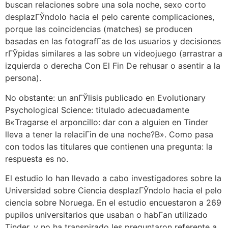
buscan relaciones sobre una sola noche, sexo corto
desplazГЎndolo hacia el pelo carente complicaciones,
porque las coincidencias (matches) se producen
basadas en las fotografГ­as de los usuarios y decisiones
rГЎpidas similares a las sobre un videojuego (arrastrar a
izquierda o derecha Con El Fin De rehusar o asentir a la
persona).
No obstante: un anГЎlisis publicado en Evolutionary
Psychological Science: titulado adecuadamente
В«Tragarse el arponcillo: dar con a alguien en Tinder
lleva a tener la relaciГіn de una noche?В». Como pasa
con todos las titulares que contienen una pregunta: la
respuesta es no.
El estudio lo han llevado a cabo investigadores sobre la
Universidad sobre Ciencia desplazГЎndolo hacia el pelo
ciencia sobre Noruega.
En el estudio encuestaron a 269
pupilos universitarios que usaban o habГ­an utilizado
Tinder, y no ha transpirado les preguntaron referente a