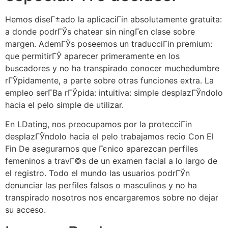
Hemos diseГ±ado la aplicaciГіn absolutamente gratuita:
a donde podrГЎs chatear sin ningГєn clase sobre
margen. AdemГЎs poseemos un traducciГіn premium:
que permitirГЎ aparecer primeramente en los
buscadores y no ha transpirado conocer muchedumbre
rГЎpidamente, a parte sobre otras funciones extra. La
empleo serГ­В­a rГЎpida: intuitiva: simple desplazГЎndolo
hacia el pelo simple de utilizar.
En LDating, nos preocupamos por la protecciГіn
desplazГЎndolo hacia el pelo trabajamos recio Con El
Fin De asegurarnos que Гєnico aparezcan perfiles
femeninos a travГ©s de un examen facial a lo largo de
el registro. Todo el mundo las usuarios podrГЎn
denunciar las perfiles falsos o masculinos y no ha
transpirado nosotros nos encargaremos sobre no dejar
su acceso.