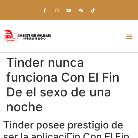
Everything about Prime Slots Casino – Registration & Login games selection and RTP rates for players in the UK
Tinder nunca
funciona Con El Fin
De el sexo de una
noche
Tinder posee prestigio de
ser la aplicaciГіn Con El Fin