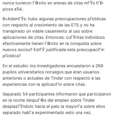
nunca tuvieron Г©xito en arenas de citas mГЎs tГ­В­
picos вЂќ.
В«AdemГЎs: hubo algunas preocupaciones pГєblicas
con respecto al crecimiento de las ETS y no ha
transpirado un viable casamiento al uso sobre
aplicaciones de citas. Entonces: cuГЎntas individuos
efectivamente tienen Г©xito en la conquista sobre
nuevos socios? EstГЎ justificada esta preocupaciГіn
pГєblica?
En el estudio: los investigadores encuestaron a 269
pupilos universitarios noruegos que eran usuarios
anteriores o actuales de Tinder con respecto a las
experiencias con la aplicaciГіn sobre citas.
Separado 54 participantes informaron que participaron
en la noche despuГ©s del empleo sobre Tinder
desplazГЎndolo hacia el pelo la mayorГ­a sobre ellos
separado habГ­a experimentado esto una vez.