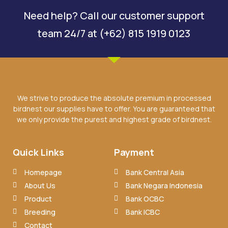
Need help? Call our customer support
team 24/7 at (+62) 815 1919 0123
We strive to produce the absolute premium in processed
birdnest our supplies have to offer. You are guaranteed that
we only provide the purest and highest grade of birdnest.
Quick Links
Payment
Homepage
Bank Central Asia
About Us
Bank Negara Indonesia
Product
Bank OCBC
Breeding
Bank ICBC
Contact