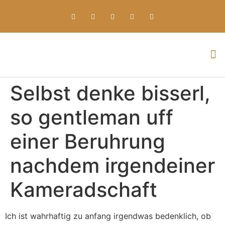
Everything about Prime Slots Casino – Registration & Login games selection and RTP rates for players in the UK
Selbst denke bisserl,
so gentleman uff
einer Beruhrung
nachdem irgendeiner
Kameradschaft
Ich ist wahrhaftig zu anfang irgendwas bedenklich, ob