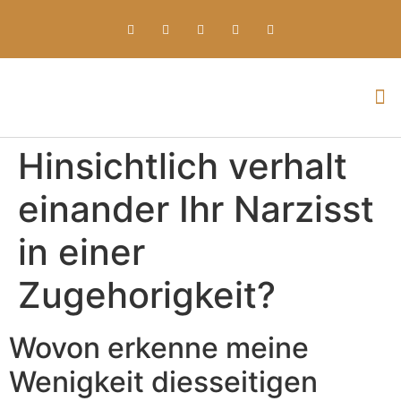
Everything about Prime Slots Casino – Registration & Login games selection and RTP rates for players in the UK
Hinsichtlich verhalt
einander Ihr Narzisst
in einer
Zugehorigkeit?
Wovon erkenne meine
Wenigkeit diesseitigen