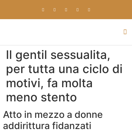
Everything about Prime Slots Casino – Registration & Login games selection and RTP rates for players in the UK
Il gentil sessualita,
per tutta una ciclo di
motivi, fa molta
meno stento
Atto in mezzo a donne
addirittura fidanzati