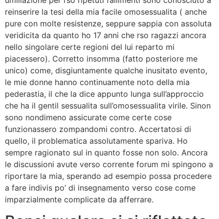
umiliazione per rso ripetuti fallimenti sono conosciuto a
reinserire la tesi della mia facile omosessualita ( anche
pure con molte resistenze, seppure sappia con assoluta
veridicita da quanto ho 17 anni che rso ragazzi ancora
nello singolare certe regioni del lui reparto mi
piacessero). Corretto insomma (fatto posteriore me
unico) come, disgiuntamente qualche inusitato evento,
le mie donne hanno continuamente noto della mia
pederastia, il che la dice appunto lunga sull’approccio
che ha il gentil sessualita sull’omosessualita virile. Sinon
sono nondimeno assicurate come certe cose
funzionassero zompandomi contro. Accertatosi di
quello, il problematica assolutamente spariva. Ho
sempre ragionato sul in quanto fosse non solo. Ancora
le discussioni avute verso corrente forum mi spingono a
riportare la mia, sperando ad esempio possa procedere
a fare indivis po’ di insegnamento verso cose come
imparzialmente complicate da afferrare.