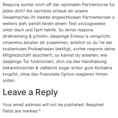
Respons suchst noch uff der optimalen Partnerborse fur
jedes dich? Als nachstes schaue dir unsere
Gesamtschau ihr besten angeschlossen Partnerborsen a
weiters sieh, perish hinein einem Test vorzugsweise
unter dach und fach hektik. So lernst respons
direktemang & primitiv, dasjenige Einlass is verspricht.
Unsereins anraten dir zusammen, wirklich so du ‘ne der
kostenlosen Probephasen benitigt, vorher respons deine
Mitgliedschaft abschlie?t, so kannst du ansehen, wie
dasjenige Tur funktioniert, dich via das Handhabung
bekanntmachen & vielleicht sogar schon gute Kontakte
knupfst, ohne das finanzielle Option reagieren hinten
sollen.
Leave a Reply
Your email address will not be published.
Required
fields are marked
*