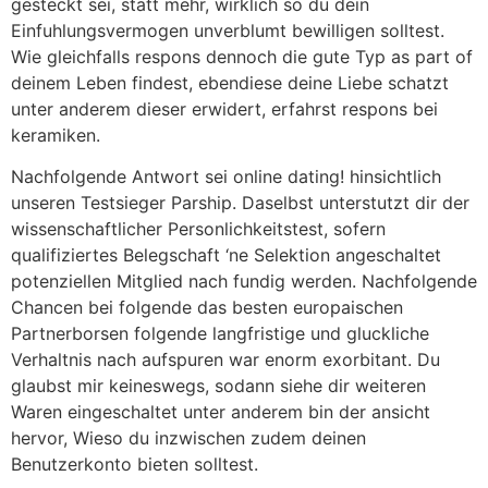
gesteckt sei, statt mehr, wirklich so du dein
Einfuhlungsvermogen unverblumt bewilligen solltest.
Wie gleichfalls respons dennoch die gute Typ as part of
deinem Leben findest, ebendiese deine Liebe schatzt
unter anderem dieser erwidert, erfahrst respons bei
keramiken.
Nachfolgende Antwort sei online dating! hinsichtlich
unseren Testsieger Parship. Daselbst unterstutzt dir der
wissenschaftlicher Personlichkeitstest, sofern
qualifiziertes Belegschaft ‘ne Selektion angeschaltet
potenziellen Mitglied nach fundig werden. Nachfolgende
Chancen bei folgende das besten europaischen
Partnerborsen folgende langfristige und gluckliche
Verhaltnis nach aufspuren war enorm exorbitant. Du
glaubst mir keineswegs, sodann siehe dir weiteren
Waren eingeschaltet unter anderem bin der ansicht
hervor, Wieso du inzwischen zudem deinen
Benutzerkonto bieten solltest.