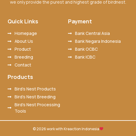
we only provide the purest and highest grade of birdnest.
Quick Links
Payment
Homepage
Bank Central Asia
About Us
Bank Negara Indonesia
Product
Bank OCBC
Breeding
Bank ICBC
Contact
Products
Bird’s Nest Products
Bird’s Nest Breeding
Bird’s Nest Processing
Tools
© 2026 work with
Kreaction Indonesia