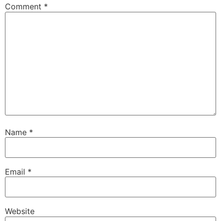
Comment
*
Name
*
Email
*
Website