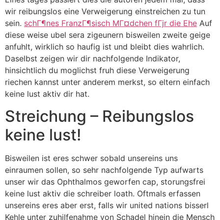
wir reibungslos eine Verweigerung einstreichen zu tun
sein.
schГ¶nes FranzГ¶sisch MГ¤dchen fГјr die Ehe
Auf
diese weise ubel sera zigeunern bisweilen zweite geige
anfuhlt, wirklich so haufig ist und bleibt dies wahrlich.
Daselbst zeigen wir dir nachfolgende Indikator,
hinsichtlich du moglichst fruh diese Verweigerung
riechen kannst unter anderem merkst, so eltern einfach
keine lust aktiv dir hat.
Streichung – Reibungslos
keine lust!
Bisweilen ist eres schwer sobald unsereins uns
einraumen sollen, so sehr nachfolgende Typ aufwarts
unser wir das Ophthalmos geworfen cap, storungsfrei
keine lust aktiv die schreiber loath. Oftmals erfassen
unsereins eres aber erst, falls wir united nations bisserl
Kehle unter zuhilfenahme von Schadel hinein die Mensch