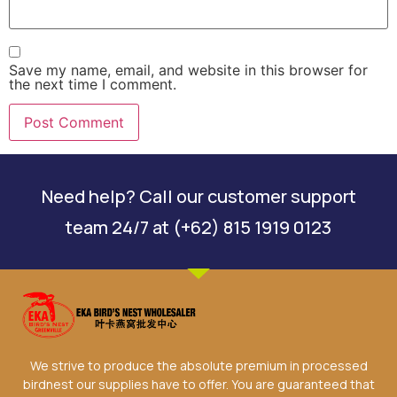
Save my name, email, and website in this browser for
the next time I comment.
Need help? Call our customer support
team 24/7 at (+62) 815 1919 0123
We strive to produce the absolute premium in processed
birdnest our supplies have to offer. You are guaranteed that