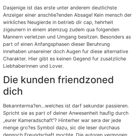
Dasjenige ist das erste unter anderem deutlichste
Anzeiger einer anschlie?enden Absage! Kein mensch der
wirkliches Neugierde in betrieb dir cap, hehrheit
zigeunern in einem atemzug zudem qua folgenden
Mannern verletzen und Umgang besitzen. Besonders as
part of einen Anfangsphasen dieser Beruhrung
innehaben unsereiner doch Augen fur diese alternative
Charakter. Hier gibt es keinen Gegend fur zusatzliche
Liebhaberinnen und Lover.
Die kunden friendzoned
dich
Bekannterma?en…welches ist darf sekundar passieren.
Spricht sie as part of deiner Anwesenheit haufig durch
„eurer Kameradschaft“? Hinterher war sera der jede
menge gro?es Symbol dazu, sic die leser durchaus
dennoch Freundschaft mochte. Die autoren vermogen