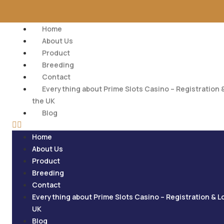
Home
About Us
Product
Breeding
Contact
Everything about Prime Slots Casino – Registration &
the UK
Blog
Home
About Us
Product
Breeding
Contact
Everything about Prime Slots Casino – Registration & L
UK
Blog