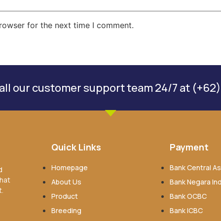
rowser for the next time I comment.
ll our customer support team 24/7 at (+62)
Quick Links
Payment
Homepage
Bank Central As
d
that
About Us
Bank Negara In
t.
Product
Bank OCBC
Breeding
Bank ICBC