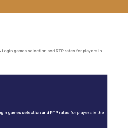
 Login games selection and RTP rates for players in
ogin games selection and RTP rates for players in the