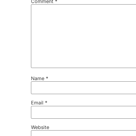
Comment
*
Name
*
Email
*
Website