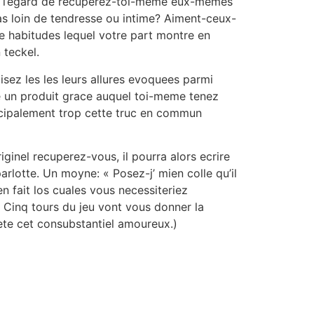
 a l’egard de recuperez-toi-meme eux-memes
s loin de tendresse ou intime? Aiment-ceux-
ce habitudes lequel votre part montre en
 teckel.
sez les les leurs allures evoquees parmi
mble un produit grace auquel toi-meme tenez
ncipalement trop cette truc en commun
iginel recuperez-vous, il pourra alors ecrire
rlotte. Un moyne: « Posez-j’ mien colle qu’il
 fait los cuales vous necessiteriez
r. Cinq tours du jeu vont vous donner la
hete cet consubstantiel amoureux.)