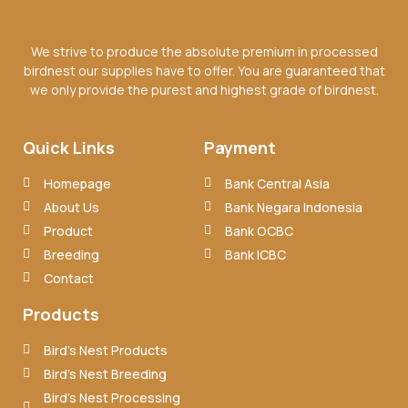
We strive to produce the absolute premium in processed
birdnest our supplies have to offer. You are guaranteed that
we only provide the purest and highest grade of birdnest.
Quick Links
Payment
Homepage
Bank Central Asia
About Us
Bank Negara Indonesia
Product
Bank OCBC
Breeding
Bank ICBC
Contact
Products
Bird’s Nest Products
Bird’s Nest Breeding
Bird’s Nest Processing