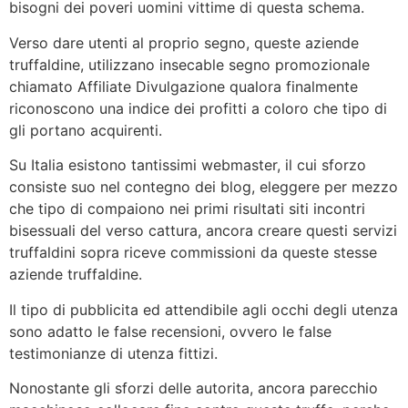
bisogni dei poveri uomini vittime di questa schema.
Verso dare utenti al proprio segno, queste aziende
truffaldine, utilizzano insecable segno promozionale
chiamato Affiliate Divulgazione qualora finalmente
riconoscono una indice dei profitti a coloro che tipo di
gli portano acquirenti.
Su Italia esistono tantissimi webmaster, il cui sforzo
consiste suo nel contegno dei blog, eleggere per mezzo
che tipo di compaiono nei primi risultati siti incontri
bisessuali del verso cattura, ancora creare questi servizi
truffaldini sopra riceve commissioni da queste stesse
aziende truffaldine.
Il tipo di pubblicita ed attendibile agli occhi degli utenza
sono adatto le false recensioni, ovvero le false
testimonianze di utenza fittizi.
Nonostante gli sforzi delle autorita, ancora parecchio