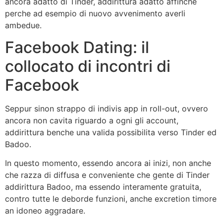
ancora adatto di Tinder, addirittura adatto affinche
perche ad esempio di nuovo avvenimento averli
ambedue.
Facebook Dating: il
collocato di incontri di
Facebook
Seppur sinon strappo di indivis app in roll-out, ovvero
ancora non cavita riguardo a ogni gli account,
addirittura benche una valida possibilita verso Tinder ed
Badoo.
In questo momento, essendo ancora ai inizi, non anche
che razza di diffusa e conveniente che gente di Tinder
addirittura Badoo, ma essendo interamente gratuita,
contro tutte le deborde funzioni, anche excretion timore
an idoneo aggradare.