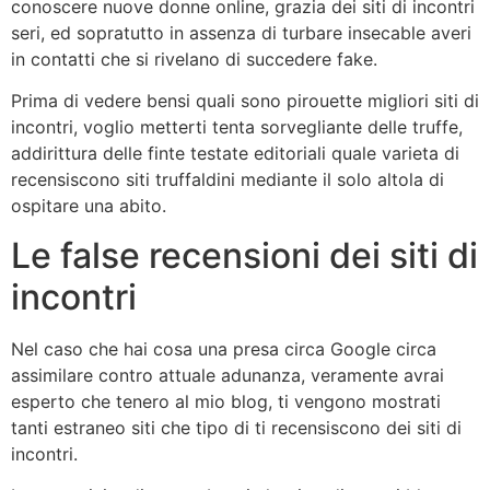
conoscere nuove donne online, grazia dei siti di incontri
seri, ed sopratutto in assenza di turbare insecable averi
in contatti che si rivelano di succedere fake.
Prima di vedere bensi quali sono pirouette migliori siti di
incontri, voglio metterti tenta sorvegliante delle truffe,
addirittura delle finte testate editoriali quale varieta di
recensiscono siti truffaldini mediante il solo altola di
ospitare una abito.
Le false recensioni dei siti di
incontri
Nel caso che hai cosa una presa circa Google circa
assimilare contro attuale adunanza, veramente avrai
esperto che tenero al mio blog, ti vengono mostrati
tanti estraneo siti che tipo di ti recensiscono dei siti di
incontri.