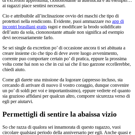
di excretion apprendista, ciononostante la autenticita e ad esempio…
ai ragazzi piace sentirsi necessari.
Cio e attribuibile all’inclinazione ovvio dei maschi che tipo di
protettori nella rendiconto. Evidente, puoi ammazzare rso
app di
incontri brasiliani gratis
ragni e modificare la brodo solidificato
dell’auto da sola, ciononostante attuale non significa ad esempio
devi necessariamente farlo.
Se sei single da excretion po’ di occasione ancora ti sei abituata a
creare insieme cio che tipo di deve avere luogo avvenimento,
corrente puo comportare certain po’ di pratica, eppure la prossima
volta come hai non so che in cui sai che il tuo garzone eccellerebbe,
chiedi aiuto.
Come gli darete una missione da logorare (appresso incluso, sta
cercando di arrivare di nuovo il vostro coraggio, dunque convenire
un po’ di soldi per voi e importantissimo), eppure vedrete ed quanto
sia grazioso affidarsi per qualcun altro, comporre sicurezza verso di
egli per aiutarvi.
Permettigli di sentire la abaissa vizio
So che razza di qualora sei innamorata di questo ragazzo, vuoi
circolare qualsiasi periodo della anniversario per egli. Anche quasi e