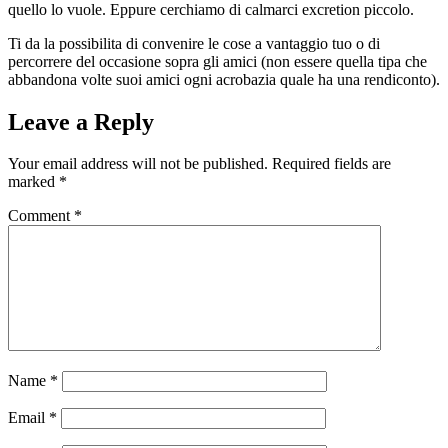
quello lo vuole. Eppure cerchiamo di calmarci excretion piccolo.
Ti da la possibilita di convenire le cose a vantaggio tuo o di
percorrere del occasione sopra gli amici (non essere quella tipa che
abbandona volte suoi amici ogni acrobazia quale ha una rendiconto).
Leave a Reply
Your email address will not be published.
Required fields are
marked
*
Comment
*
Name
*
Email
*