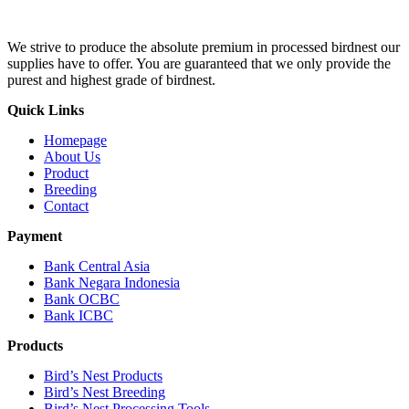
We strive to produce the absolute premium in processed birdnest our
supplies have to offer. You are guaranteed that we only provide the
purest and highest grade of birdnest.
Quick Links
Homepage
About Us
Product
Breeding
Contact
Payment
Bank Central Asia
Bank Negara Indonesia
Bank OCBC
Bank ICBC
Products
Bird’s Nest Products
Bird’s Nest Breeding
Bird’s Nest Processing Tools