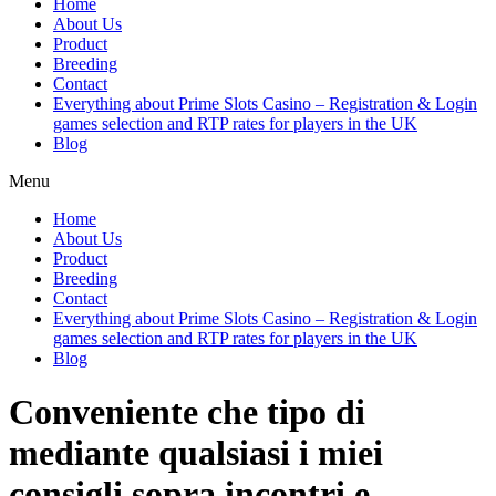
Home
About Us
Product
Breeding
Contact
Everything about Prime Slots Casino – Registration & Login
games selection and RTP rates for players in the UK
Blog
Menu
Home
About Us
Product
Breeding
Contact
Everything about Prime Slots Casino – Registration & Login
games selection and RTP rates for players in the UK
Blog
Conveniente che tipo di
mediante qualsiasi i miei
consigli sopra incontri e