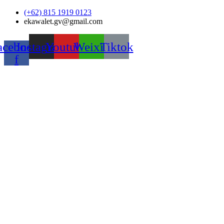
Skip
(+62) 815 1919 0123
to
ekawalet.gv@gmail.com
content
acebook-
Instagram
Youtube
Weixin
Tiktok
f