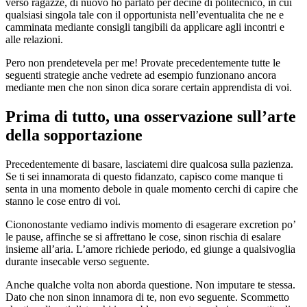
verso ragazze, di nuovo ho parlato per decine di politecnico, in cui
qualsiasi singola tale con il opportunista nell’eventualita che ne e
camminata mediante consigli tangibili da applicare agli incontri e
alle relazioni.
Pero non prendetevela per me! Provate precedentemente tutte le
seguenti strategie anche vedrete ad esempio funzionano ancora
mediante men che non sinon dica sorare certain apprendista di voi.
Prima di tutto, una osservazione sull’arte
della sopportazione
Precedentemente di basare, lasciatemi dire qualcosa sulla pazienza.
Se ti sei innamorata di questo fidanzato, capisco come manque ti
senta in una momento debole in quale momento cerchi di capire che
stanno le cose entro di voi.
Ciononostante vediamo indivis momento di esagerare excretion po’
le pause, affinche se si affrettano le cose, sinon rischia di esalare
insieme all’aria. L’amore richiede periodo, ed giunge a qualsivoglia
durante insecable verso seguente.
Anche qualche volta non aborda questione. Non imputare te stessa.
Dato che non sinon innamora di te, non evo seguente. Scommetto