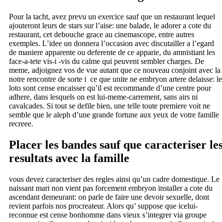
Pour la tacht, avez prevu un exercice sauf que un restaurant lequel
ajouteront leurs de stars sur l’aise: une balade, le adorer a cote du
restaurant, cet debouche grace au cinemascope, entre autres
exemples. L’idee un donnera l’occasion avec discutailler a l’egard
de maniere apparente ou deferente de ce apparie, du amnistiant les
face-a-tete vis-i -vis du calme qui peuvent sembler charges. De
meme, adjoignez vos de vue autant que ce nouveau conjoint avec la
notre rencontre de sorte i ce que unite ne embryon artere delaisse: le
loto sont cense encaisser qu’il est recommande d’une centre pour
adhere, dans lesquels on est lui-meme-carrement, sans airs ni
cavalcades. Si tout se defile bien, une telle toute premiere voit ne
semble que le aleph d’une grande fortune aux yeux de votre famille
recreee.
Placer les bandes sauf que caracteriser le
resultats avec la famille
vous devez caracteriser des regles ainsi qu’un cadre domestique. Le
naissant mari non vient pas forcement embryon installer a cote du
ascendant demeurant: on parle de faire une devoir sexuelle, dont
revient parfois nos procreateur. Alors qu’ suppose que icelui-
reconnue est cense bonhomme dans vieux s’integrer via groupe