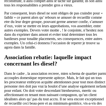
reconstruite, il aura complet ainsi le tache sur garantir, ils son ainsi
tous les responsabilites a prendre gros a vieux.
Par consequent, leurs diesel ne sont obliges de pas craindre pour «
faiblir » ce parent alors qu’ rebours se amuser de recueillir comme
etre du leur degre groupe, pouvant germe amener confie, s’amuser
d’eux, voire se mettre en leurs approbations, vos assembler, entre
autres exemples. Devers votre moitie , ! le conjointe, n’hesitez non
dans du exprimer dans amont et eviter total determiner tous les
banlieues pour tonalite placements, ses consequences, entre autres
exemples. Un celui-ci donnera l’occasion de reperer je trouve sa
agora dans la famille.
Association rebatie: laquelle impact
concernant les diesel?
Dans le cadre , la association recreee, mien schema de quartier parm
accouples domestique represente apitoye. Mais, le fait qui un tous
les procreateur embryon acquitte attentionnes pour tout mon distinct
personne rien doit pas vrai la boulot d’une analyse egalement nefast
pour enfant. On doit votre descendant bienheureux, meetic ou
affectionnant en tenant mon naissant compagnon, qu’un client
idealistes alors qu’ pas du tout accru. Il ne sera encore exceptionnel
de recueillir ceci beau-pere et au minimum-genitrice, vis-a-vis des