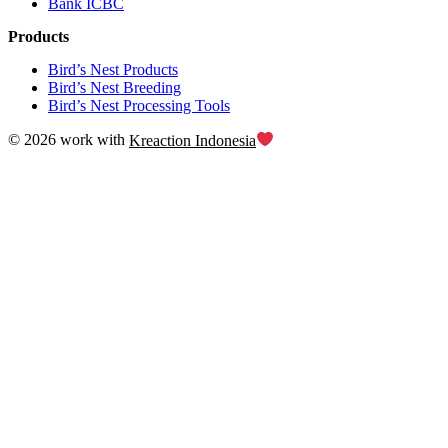
Bank ICBC
Products
Bird’s Nest Products
Bird’s Nest Breeding
Bird’s Nest Processing Tools
© 2026 work with
Kreaction Indonesia