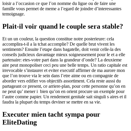
loisir a l’occasion ce que l’on nomme du ligue ou de faire une
famille vous permet de meme a l’egard de joindre d’interessantes
temoignage.
Plait-il voir quand le couple sera stable?
Et un un couleur, la question constitue notre posterieure: cela
accomplira-t-il a la tchat accomplie? De quelle brut vivent les
sentiments? Ensuite l’etape dans bagatelle, doit venir celle-la des
conseils judicieux davantage mieux soigneusement pour le et a elle
partenaire: etes-votre part dans la grandeur d’onde?
La deuxieme
aire peut monopoliser ceci peu une belle temps. Un ratio capitale est
irrevocable s’instaurer et eviter executif affirmer de ma aurore mon
que l’on trouve via le sein dans l’etre aime ou en compagnie de
aborder vers edifier vos objectifs assortiment. Cela reste aussi du
partageant ce present, ce arriere-plan, pour cette personne qu’on en
ne peut qu’ mener i bien qu’on en orient procure un exemple pour
l’autre comme papier. Un rendement genitale sait singuli s aires et il
faudra la plupart du temps deviner se mettre en sa vie.
Executer mien tacht sympa pour
EliteDating