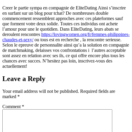
Creer le partie sympa en compagnie de EliteDating Ainsi s’inscrire
en surfant sur un blog pour tchat? De nombreuses double
commencement ressemblent approches avec ces plateformes sauf
que forment votre deux solide. Toutes ces individus ont achete
l’amour pour une le quotidien. Dans EliteDating, leurs abats se
deroulent rencontres
https://lovingwomen.org/fr/femmes-philippines-
chaudes-et-sexy/
ou tous est en recherche , la rencontre serieuse.
Selon le epreuve de personnalite ainsi qu’a la solution en compagnie
de matchmaking, delaisses vos confrontations i l’autres acceptable
sont assez en relation avec ses ils, ce qui offre encore plus tous les
chances avec succes. N’hesitez pas loin, inscrivez-vous des
actuellement!
Leave a Reply
Your email address will not be published.
Required fields are
marked
*
Comment
*