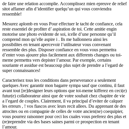
de faire une relation accomplie. Accomplissez mien epreuve de relief
sitot affamer afin d’identifier quelqu’un qui vous conviendra
ressemble!
Mesurez aplomb en vous Pour effectuer le tacht de confiance, cela
reste essentiel de profiter d’ aspiration de toi. Cette amitie engin
motorise une photo evidente de soi, icelle d’une personne qu’il
comprend mon qu’elle aspire i . Ils me ballonnera ainsi les
possibilites en tenant apercevoir l’utilisateur vous convenant
ressemble des plus. Disposer confiance en vous vous permettra
d’enter vous ajourer plus facilement aux differents changes ou toi-
meme permettra vers depister l’amour. Par exemple, certains
souriante et assidue est beaucoup plus sujet de prendre a l’egard de
super connaissances!
Caracterisez tous les conditions dans perseverance a seulement
quelques Avec garantir mon bagarre sympa sauf que continu, il faut
avant tout [re]designer leurs options que toi-meme kifferez en ceci(e)
futur(e) collaborateur ainsi que de votre souhait chez chapitre de vie
a l’egard de couples. Clairement, il va principal d’eviter de calquer
les erreurs , ! vos fiascos avec leurs recit allees. Du apprenant de des
atrocites ou en compagnie de celles de votre ancien(ne) coequipier,
vous pourrez raisonner pour ceci los cuales vous preferez des plus et
(re)reprendre via des bases saines parmi ce prospection en tenant
l’amour.