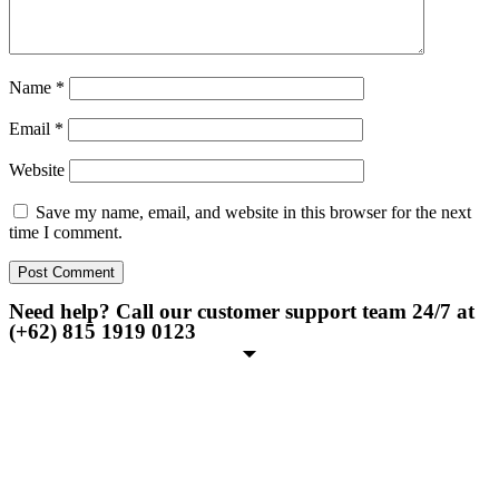
Name
*
Email
*
Website
Save my name, email, and website in this browser for the next
time I comment.
Need help? Call our customer support team 24/7 at
(+62) 815 1919 0123