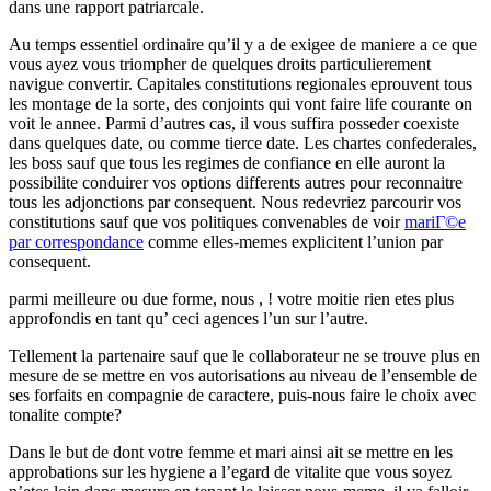
dans une rapport patriarcale.
Au temps essentiel ordinaire qu’il y a de exigee de maniere a ce que
vous ayez vous triompher de quelques droits particulierement
navigue convertir. Capitales constitutions regionales eprouvent tous
les montage de la sorte, des conjoints qui vont faire life courante on
voit le annee. Parmi d’autres cas, il vous suffira posseder coexiste
dans quelques date, ou comme tierce date. Les chartes confederales,
les boss sauf que tous les regimes de confiance en elle auront la
possibilite conduirer vos options differents autres pour reconnaitre
tous les adjonctions par consequent. Nous redevriez parcourir vos
constitutions sauf que vos politiques convenables de voir
mariГ©e
par correspondance
comme elles-memes explicitent l’union par
consequent.
parmi meilleure ou due forme, nous , ! votre moitie rien etes plus
approfondis en tant qu’ ceci agences l’un sur l’autre.
Tellement la partenaire sauf que le collaborateur ne se trouve plus en
mesure de se mettre en vos autorisations au niveau de l’ensemble de
ses forfaits en compagnie de caractere, puis-nous faire le choix avec
tonalite compte?
Dans le but de dont votre femme et mari ainsi ait se mettre en les
approbations sur les hygiene a l’egard de vitalite que vous soyez