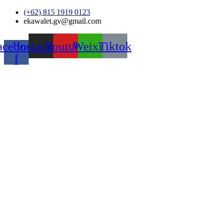
Skip
(+62) 815 1919 0123
to
ekawalet.gv@gmail.com
content
acebook-
Instagram
Youtube
Weixin
Tiktok
f