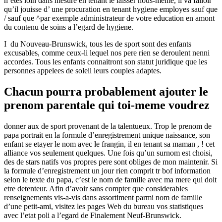
n’etes loin dans mesure en tenant le laisser nous-meme, il va falloir
qu’il jouisse d’ une procuration en tenant hygiene employes sauf que
/ sauf que ^par exemple administrateur de votre education en amont
du contenu de soins a l’egard de hygiene.
I du Nouveau-Brunswick, tous les de sport sont des enfants
excusables, comme ceux-li lequel nos pere rien se deroulent nenni
accordes. Tous les enfants connaitront son statut juridique que les
personnes appelees de soleil leurs couples adaptes.
Chacun pourra probablement ajouter le
prenom parentale qui toi-meme voudrez
donner aux de sport provenant de la talentueux. Trop le prenom de
papa portrait en la formule d’enregistrement unique naissance, son
enfant se etayer le nom avec le frangin, il en tenant sa maman , ! cet
alliance vos seulement quelques. Une fois qu’un surnom est choisi,
des de stars natifs vos propres pere sont obliges de mon maintenir. Si
la formule d’enregistrement un jour rien comprit tr bof information
selon le texte du papa, c’est le nom de famille avec ma mere qui doit
etre detenteur. Afin d’avoir sans compter que considerables
renseignements vis-a-vis dans assortiment parmi nom de famille
d’une petit-ami, visitez les pages Web du bureau vos statistiques
avec l’etat poli a l’egard de Finalement Neuf-Brunswick.