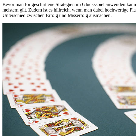
Bevor man fortgeschrittene Strategien im Glücksspiel anwenden kann,
meistern gilt. Zudem ist es hilfreich, wenn man dabei hochwertige Pl
Unterschied zwischen Erfolg und Misserfolg ausmachen.