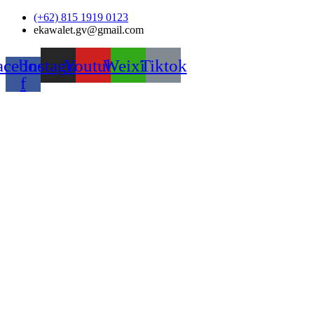
Skip
(+62) 815 1919 0123
to
ekawalet.gv@gmail.com
content
acebook-
Instagram
Youtube
Weixin
Tiktok
f