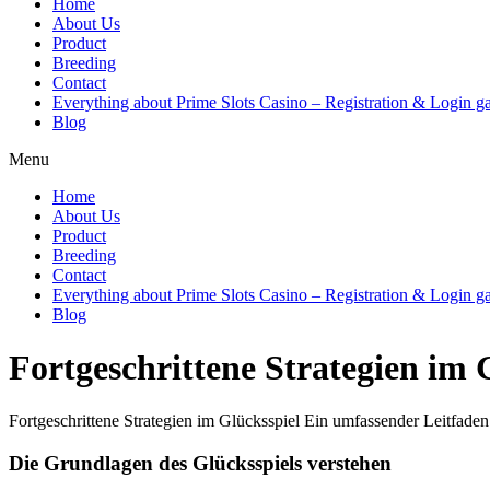
Home
About Us
Product
Breeding
Contact
Everything about Prime Slots Casino – Registration & Login ga
Blog
Menu
Home
About Us
Product
Breeding
Contact
Everything about Prime Slots Casino – Registration & Login ga
Blog
Fortgeschrittene Strategien im 
Fortgeschrittene Strategien im Glücksspiel Ein umfassender Leitfaden 
Die Grundlagen des Glücksspiels verstehen