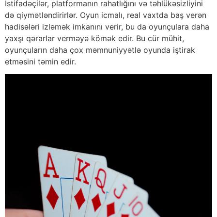
İstifadəçilər, platformanın rahatlığını və təhlükəsizliyini
də qiymətləndirirlər. Oyun icmalı, real vaxtda baş verən
hadisələri izləmək imkanını verir, bu da oyunçulara daha
yaxşı qərarlar verməyə kömək edir. Bu cür mühit,
oyunçuların daha çox məmnuniyyətlə oyunda iştirak
etməsini təmin edir.