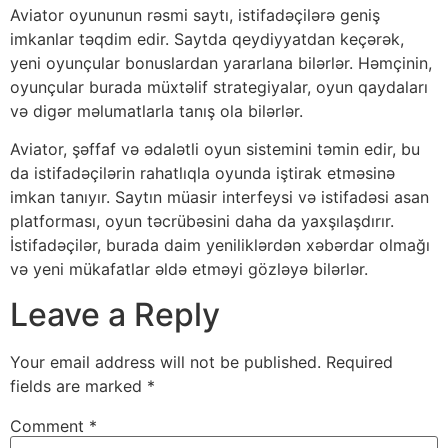
Aviator oyununun rəsmi saytı, istifadəçilərə geniş
imkanlar təqdim edir. Saytda qeydiyyatdan keçərək,
yeni oyunçular bonuslardan yararlana bilərlər. Həmçinin,
oyunçular burada müxtəlif strategiyalar, oyun qaydaları
və digər məlumatlarla tanış ola bilərlər.
Aviator, şəffaf və ədalətli oyun sistemini təmin edir, bu
da istifadəçilərin rahatlıqla oyunda iştirak etməsinə
imkan tanıyır. Saytın müasir interfeysi və istifadəsi asan
platforması, oyun təcrübəsini daha da yaxşılaşdırır.
İstifadəçilər, burada daim yeniliklərdən xəbərdar olmağı
və yeni mükafatlar əldə etməyi gözləyə bilərlər.
Leave a Reply
Your email address will not be published.
Required
fields are marked
*
Comment
*