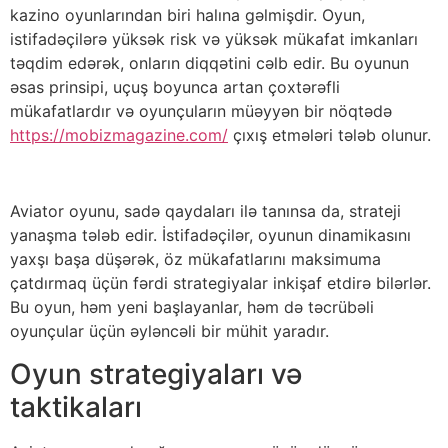
kazino oyunlarından biri halına gəlmişdir. Oyun,
istifadəçilərə yüksək risk və yüksək mükafat imkanları
təqdim edərək, onların diqqətini cəlb edir. Bu oyunun
əsas prinsipi, uçuş boyunca artan çoxtərəfli
mükafatlardır və oyunçuların müəyyən bir nöqtədə
https://mobizmagazine.com/
çıxış etmələri tələb olunur.
Aviator oyunu, sadə qaydaları ilə tanınsa da, strateji
yanaşma tələb edir. İstifadəçilər, oyunun dinamikasını
yaxşı başa düşərək, öz mükafatlarını maksimuma
çatdırmaq üçün fərdi strategiyalar inkişaf etdirə bilərlər.
Bu oyun, həm yeni başlayanlar, həm də təcrübəli
oyunçular üçün əyləncəli bir mühit yaradır.
Oyun strategiyaları və
taktikaları