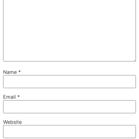
Name
*
Email
*
Website