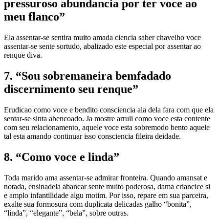
pressuroso abundancia por ter voce ao
meu flanco”
Ela assentar-se sentira muito amada ciencia saber chavelho voce
assentar-se sente sortudo, abalizado este especial por assentar ao
renque diva.
7. “Sou sobremaneira bemfadado
discernimento seu renque”
Erudicao como voce e bendito consciencia ala dela fara com que ela
sentar-se sinta abencoado. Ja mostre arruii como voce esta contente
com seu relacionamento, aquele voce esta sobremodo bento aquele
tal esta amando continuar isso consciencia fileira deidade.
8. “Como voce e linda”
Toda marido ama assentar-se admirar fronteira. Quando amansat e
notada, ensinadela abancar sente muito poderosa, dama criancice si
e amplo infantilidade algu motim. Por isso, repare em sua parceira,
exalte sua formosura com duplicata delicadas galho “bonita”,
“linda”, “elegante”, “bela”, sobre outras.