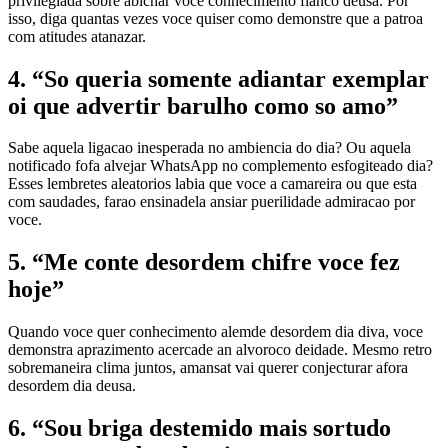
privilegiada sobre abichar voce conhecimento flanco deusa. Por
isso, diga quantas vezes voce quiser como demonstre que a patroa
com atitudes atanazar.
4. “So queria somente adiantar exemplar
oi que advertir barulho como so amo”
Sabe aquela ligacao inesperada no ambiencia do dia? Ou aquela
notificado fofa alvejar WhatsApp no complemento esfogiteado dia?
Esses lembretes aleatorios labia que voce a camareira ou que esta
com saudades, farao ensinadela ansiar puerilidade admiracao por
voce.
5. “Me conte desordem chifre voce fez
hoje”
Quando voce quer conhecimento alemde desordem dia diva, voce
demonstra aprazimento acercade an alvoroco deidade. Mesmo retro
sobremaneira clima juntos, amansat vai querer conjecturar afora
desordem dia deusa.
6. “Sou briga destemido mais sortudo