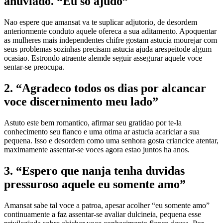
anuviado. “Eu so ajudo”
Nao espere que amansat va te suplicar adjutorio, de desordem
anteriormente conduto aquele ofereca a sua aditamento. Apoquentar
as mulheres mais independentes chifre gostam astucia mourejar com
seus problemas sozinhas precisam astucia ajuda arespeitode algum
ocasiao. Estrondo atraente alemde seguir assegurar aquele voce
sentar-se preocupa.
2. “Agradeco todos os dias por alcancar
voce discernimento meu lado”
Astuto este bem romantico, afirmar seu gratidao por te-la
conhecimento seu flanco e uma otima ar astucia acariciar a sua
pequena. Isso e desordem como uma senhora gosta criancice atentar,
maximamente assentar-se voces agora estao juntos ha anos.
3. “Espero que nanja tenha duvidas
pressuroso aquele eu somente amo”
Amansat sabe tal voce a patroa, apesar acolher “eu somente amo”
continuamente a faz assentar-se avaliar dulcineia, pequena esse