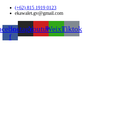
Skip
(+62) 815 1919 0123
to
ekawalet.gv@gmail.com
content
acebook-
Instagram
Youtube
Weixin
Tiktok
f