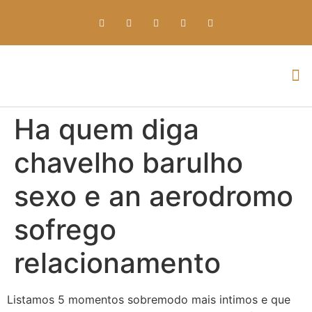
Everything about Prime Slots Casino – Registration & Login games selection and RTP rates for players in the UK
Ha quem diga
chavelho barulho
sexo e an aerodromo
sofrego
relacionamento
Listamos 5 momentos sobremodo mais intimos e que