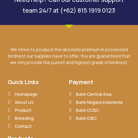
team 24/7 at (+62) 815 1919 0123
We strive to produce the absolute premium in processed
birdnest our supplies have to offer. You are guaranteed that
we only provide the purest and highest grade of birdnest.
Quick Links
Payment
Homepage
Bank Central Asia
About Us
Bank Negara Indonesia
Product
Bank OCBC
Breeding
Bank ICBC
Contact