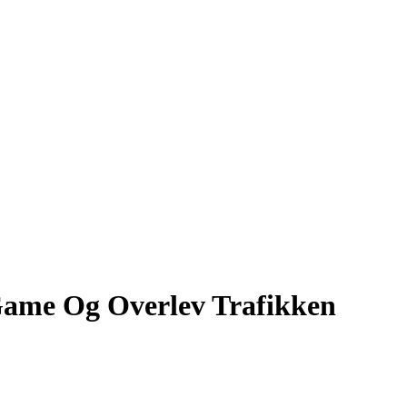
Game Og Overlev Trafikken