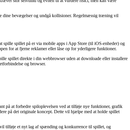
ræver stor selvtillid og evnen til at vurdere risici, men kan være
 time dine bevægelser og undgå kollisioner. Regelmæssig træning vil
 spille spillet på er via mobile apps i App Store (til iOS-enheder) og
en for at fjerne reklamer eller låse op for yderligere funktioner.
lle spillet direkte i din webbrowser uden at downloade eller installere
netforbindelse og browser.
t på at forbedre spiloplevelsen ved at tilføje nye funktioner, grafik
re på det originale koncept. Dette vil hjælpe med at holde spillet
l tilføje et nyt lag af spænding og konkurrence til spillet, og