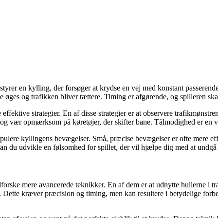
 styrer en kylling, der forsøger at krydse en vej med konstant passerende
 øges og trafikken bliver tættere. Timing er afgørende, og spilleren ska
 effektive strategier. En af disse strategier er at observere trafikmønst
å, og vær opmærksom på køretøjer, der skifter bane. Tålmodighed er en vi
ipulere kyllingens bevægelser. Små, præcise bevægelser er ofte mere eff
n du udvikle en følsomhed for spillet, der vil hjælpe dig med at undgå 
dforske mere avancerede teknikker. En af dem er at udnytte hullerne i 
rt. Dette kræver præcision og timing, men kan resultere i betydelige forb