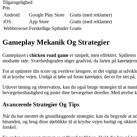
Tilgængelighed
Pris
Android
Google Play Store
Gratis (med reklamer)
iOS
App Store
Gratis (med reklamer)
Webbrowser
Forskellige Spilsider
Gratis
Gameplay Mekanik Og Strategier
Gameplayet i
chicken road game
er simpelt, men effektivt. Spilleren
modsatte side. Sværhedsgraden stiger gradvist, da farten på køretøjerne
For at optimere din score og overleve længere, er det vigtigt at udvikle
til at krydse vejen. Undgå at løbe ud foran køretøjer, der er for tæt p
Udover timing og observation, kan du også bruge strategier til at man
bevægelseshastighed og juster dine bevægelser derefter. Med øvelse ka
Avancerede Strategier Og Tips
Når du har mestret de grundlæggende strategier, kan du begynde at u
hinanden, og brug disse øjeblikke til at krydse vejen hurtigt og sikke
forskel.