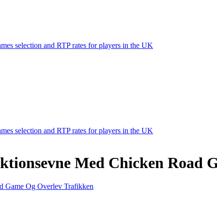
mes selection and RTP rates for players in the UK
mes selection and RTP rates for players in the UK
aktionsevne Med Chicken Road 
ad Game Og Overlev Trafikken