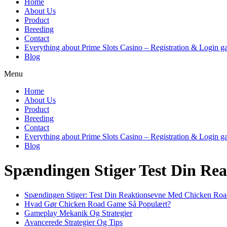
Home
About Us
Product
Breeding
Contact
Everything about Prime Slots Casino – Registration & Login ga
Blog
Menu
Home
About Us
Product
Breeding
Contact
Everything about Prime Slots Casino – Registration & Login ga
Blog
Spændingen Stiger Test Din Re
Spændingen Stiger: Test Din Reaktionsevne Med Chicken Ro
Hvad Gør Chicken Road Game Så Populært?
Gameplay Mekanik Og Strategier
Avancerede Strategier Og Tips