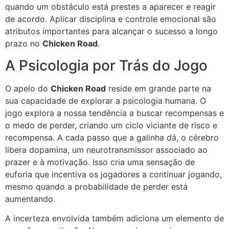
quando um obstáculo está prestes a aparecer e reagir
de acordo. Aplicar disciplina e controle emocional são
atributos importantes para alcançar o sucesso a longo
prazo no
Chicken Road
.
A Psicologia por Trás do Jogo
O apelo do
Chicken Road
reside em grande parte na
sua capacidade de explorar a psicologia humana. O
jogo explora a nossa tendência a buscar recompensas e
o medo de perder, criando um ciclo viciante de risco e
recompensa. A cada passo que a galinha dá, o cérebro
libera dopamina, um neurotransmissor associado ao
prazer e à motivação. Isso cria uma sensação de
euforia que incentiva os jogadores a continuar jogando,
mesmo quando a probabilidade de perder está
aumentando.
A incerteza envolvida também adiciona um elemento de