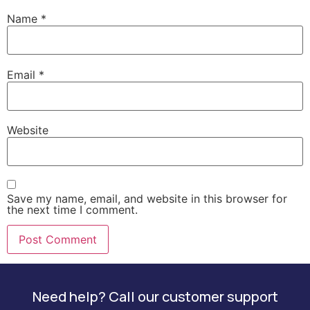
Name
*
Email
*
Website
Save my name, email, and website in this browser for
the next time I comment.
Need help? Call our customer support