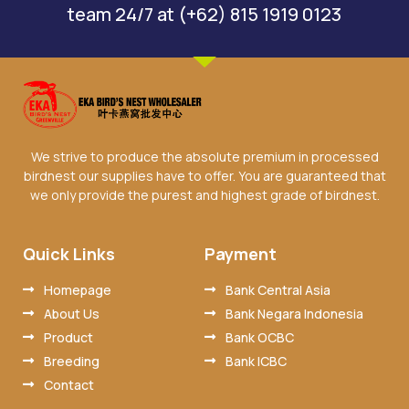
team 24/7 at (+62) 815 1919 0123
We strive to produce the absolute premium in processed
birdnest our supplies have to offer. You are guaranteed that
we only provide the purest and highest grade of birdnest.
Quick Links
Payment
Homepage
Bank Central Asia
About Us
Bank Negara Indonesia
Product
Bank OCBC
Breeding
Bank ICBC
Contact