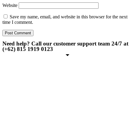
Website
Save my name, email, and website in this browser for the next
time I comment.
Need help? Call our customer support team 24/7 at
(+62) 815 1919 0123