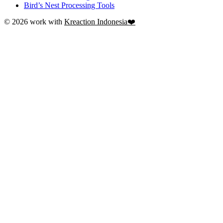
Bird’s Nest Processing Tools
© 2026 work with
Kreaction Indonesia❤️