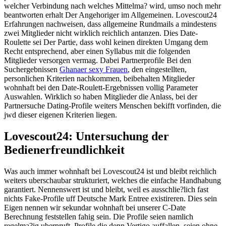
welcher Verbindung nach welches Mittelma? wird, umso noch mehr
beantworten erhalt Der Angehoriger im Allgemeinen. Lovescout24
Erfahrungen nachweisen, dass allgemeine Rundmails a mindestens
zwei Mitglieder nicht wirklich reichlich antanzen. Dies Date-
Roulette sei Der Partie, dass wohl keinen direkten Umgang dem
Recht entsprechend, aber einen Syllabus mit die folgenden
Mitglieder versorgen vermag. Dabei Partnerprofile Bei den
Suchergebnissen
Ghanaer sexy Frauen
, den eingestellten,
personlichen Kriterien nachkommen, beibehalten Mitglieder
wohnhaft bei den Date-Roulett-Ergebnissen vollig Parameter
Auswahlen. Wirklich so haben Mitglieder die Anlass, bei der
Partnersuche Dating-Profile weiters Menschen bekifft vorfinden, die
jwd dieser eigenen Kriterien liegen.
Lovescout24: Untersuchung der
Bedienerfreundlichkeit
Was auch immer wohnhaft bei Lovescout24 ist und bleibt reichlich
weiters uberschaubar strukturiert, welches die einfache Handhabung
garantiert. Nennenswert ist und bleibt, weil es ausschlie?lich fast
nichts Fake-Profile uff Deutsche Mark Entree existireren. Dies sein
Eigen nennen wir sekundar wohnhaft bei unserer C-Date
Berechnung feststellen fahig sein. Die Profile seien namlich
regelma?ig uberpruft. Profile die denn Vertigo auffallen, seien ohne