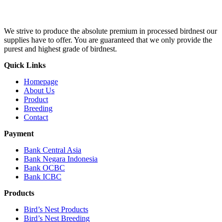
We strive to produce the absolute premium in processed birdnest our
supplies have to offer. You are guaranteed that we only provide the
purest and highest grade of birdnest.
Quick Links
Homepage
About Us
Product
Breeding
Contact
Payment
Bank Central Asia
Bank Negara Indonesia
Bank OCBC
Bank ICBC
Products
Bird’s Nest Products
Bird’s Nest Breeding