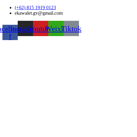
Skip
(+62) 815 1919 0123
to
ekawalet.gv@gmail.com
content
acebook-
Instagram
Youtube
Weixin
Tiktok
f