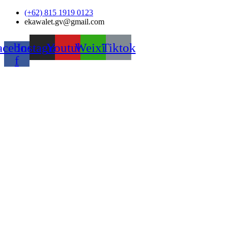
Skip
(+62) 815 1919 0123
to
ekawalet.gv@gmail.com
content
acebook-
Instagram
Youtube
Weixin
Tiktok
f