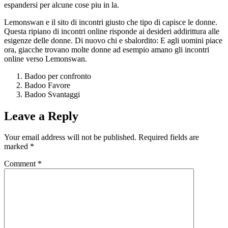
espandersi per alcune cose piu in la.
Lemonswan e il sito di incontri giusto che tipo di capisce le donne.
Questa ripiano di incontri online risponde ai desideri addirittura alle
esigenze delle donne. Di nuovo chi e sbalordito: E agli uomini piace
ora, giacche trovano molte donne ad esempio amano gli incontri
online verso Lemonswan.
Badoo per confronto
Badoo Favore
Badoo Svantaggi
Leave a Reply
Your email address will not be published.
Required fields are
marked
*
Comment
*