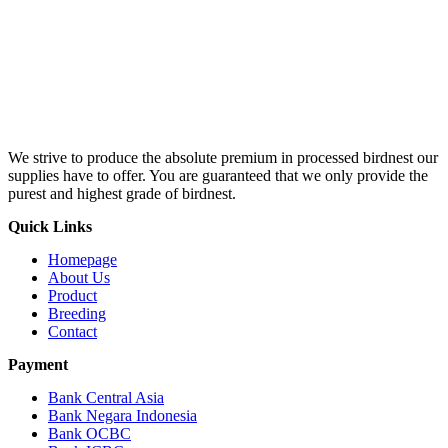
We strive to produce the absolute premium in processed birdnest our
supplies have to offer. You are guaranteed that we only provide the
purest and highest grade of birdnest.
Quick Links
Homepage
About Us
Product
Breeding
Contact
Payment
Bank Central Asia
Bank Negara Indonesia
Bank OCBC