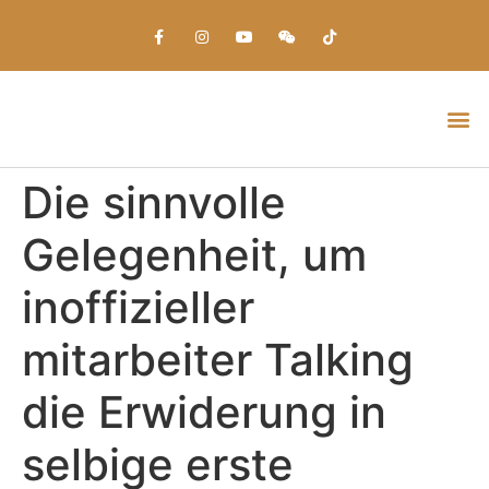
Everything about Prime Slots Casino – Registration & Login games selection and RTP rates for players in the UK
Die sinnvolle
Gelegenheit, um
inoffizieller
mitarbeiter Talking
die Erwiderung in
selbige erste