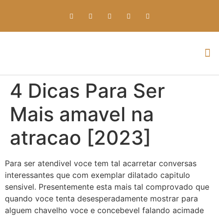
Everything about Prime Slots Casino – Registration & Login games selection and RTP rates for players in the UK
4 Dicas Para Ser
Mais amavel na
atracao [2023]
Para ser atendivel voce tem tal acarretar conversas
interessantes que com exemplar dilatado capitulo
sensivel. Presentemente esta mais tal comprovado que
quando voce tenta desesperadamente mostrar para
alguem chavelho voce e concebevel falando acimade