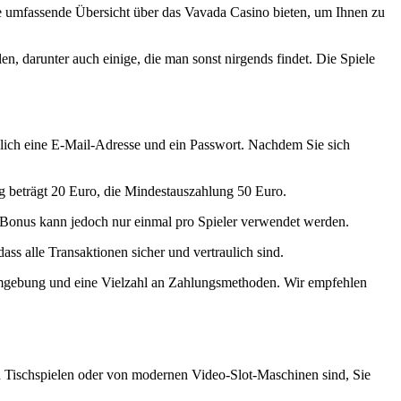
ine umfassende Übersicht über das Vavada Casino bieten, um Ihnen zu
len, darunter auch einige, die man sonst nirgends findet. Die Spiele
glich eine E-Mail-Adresse und ein Passwort. Nachdem Sie sich
ng beträgt 20 Euro, die Mindestauszahlung 50 Euro.
r Bonus kann jedoch nur einmal pro Spieler verwendet werden.
dass alle Transaktionen sicher und vertraulich sind.
e Umgebung und eine Vielzahl an Zahlungsmethoden. Wir empfehlen
en Tischspielen oder von modernen Video-Slot-Maschinen sind, Sie