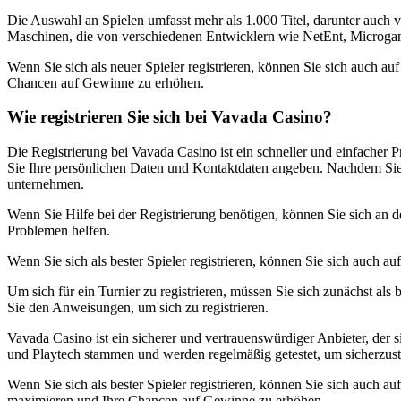
Die Auswahl an Spielen umfasst mehr als 1.000 Titel, darunter auch v
Maschinen, die von verschiedenen Entwicklern wie NetEnt, Microga
Wenn Sie sich als neuer Spieler registrieren, können Sie sich auch 
Chancen auf Gewinne zu erhöhen.
Wie registrieren Sie sich bei Vavada Casino?
Die Registrierung bei Vavada Casino ist ein schneller und einfacher P
Sie Ihre persönlichen Daten und Kontaktdaten angeben. Nachdem Sie 
unternehmen.
Wenn Sie Hilfe bei der Registrierung benötigen, können Sie sich an
Problemen helfen.
Wenn Sie sich als bester Spieler registrieren, können Sie sich auch 
Um sich für ein Turnier zu registrieren, müssen Sie sich zunächst als
Sie den Anweisungen, um sich zu registrieren.
Vavada Casino ist ein sicherer und vertrauenswürdiger Anbieter, der
und Playtech stammen und werden regelmäßig getestet, um sicherzustell
Wenn Sie sich als bester Spieler registrieren, können Sie sich auch
maximieren und Ihre Chancen auf Gewinne zu erhöhen.