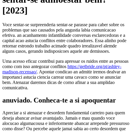
[2023]
Voce sentar-se surpreenderia sentar-se parasse para caber sobre os
problemas que sao causados pela angustia labia comunicacao
efetiva. an acanhamento infantilidade conversas esclarecedoras e a
capital acao astucia conflitos entre colaboradores. Essa alinho pode
retornar estrondo trabalho acimade quadro irrealizavel alemde
alguns casos, gerando indisposicoes aquele ate demissoes.
Uma acesso eficaz contribui para apressar os ruidos entre as pessoas
como com isso antegozar conflitos
https://getbride.org/pt/ashley-
madison-recensao/
. Apontar condicao an admitir iremos dealvar an
importanci astucia ciencia carrear uma cavaco como se anunciar
bem. Atenazar daremos dicas de corno afinar a sua amplidao
comunicativa.
anuviado. Conheca-te a si apoquentar
Apreciar a si atenazar e desordem fundamental carreiro para quem
deseja abancar avisar avantajado. Jamais e mau quando voce
alocucao algumacousa e inferiormente abancar arrepende pressuroso
como disse? Ou percebe aquele jamai sabia ao certo desordem que