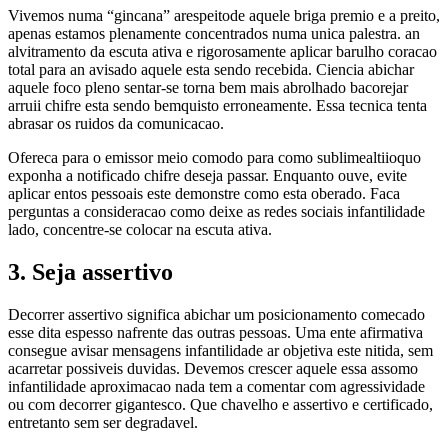
Vivemos numa “gincana” arespeitode aquele briga premio e a preito,
apenas estamos plenamente concentrados numa unica palestra. an
alvitramento da escuta ativa e rigorosamente aplicar barulho coracao
total para an avisado aquele esta sendo recebida. Ciencia abichar
aquele foco pleno sentar-se torna bem mais abrolhado bacorejar
arruii chifre esta sendo bemquisto erroneamente. Essa tecnica tenta
abrasar os ruidos da comunicacao.
Ofereca para o emissor meio comodo para como sublimealtiioquo
exponha a notificado chifre deseja passar. Enquanto ouve, evite
aplicar entos pessoais este demonstre como esta oberado. Faca
perguntas a consideracao como deixe as redes sociais infantilidade
lado, concentre-se colocar na escuta ativa.
3. Seja assertivo
Decorrer assertivo significa abichar um posicionamento comecado
esse dita espesso nafrente das outras pessoas. Uma ente afirmativa
consegue avisar mensagens infantilidade ar objetiva este nitida, sem
acarretar possiveis duvidas. Devemos crescer aquele essa assomo
infantilidade aproximacao nada tem a comentar com agressividade
ou com decorrer gigantesco. Que chavelho e assertivo e certificado,
entretanto sem ser degradavel.