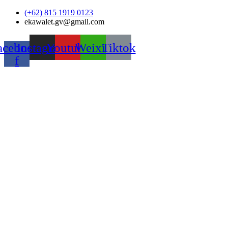
Skip
(+62) 815 1919 0123
to
ekawalet.gv@gmail.com
content
acebook-
Instagram
Youtube
Weixin
Tiktok
f