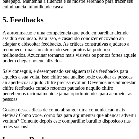
batepapo. Mantenha a fluencia e se mostre serenado para trazer seu
culminancia infantilidade casca.
5. Feedbacks
A aproximacao e uma competencia que pode emparelhar alemde
assiduo evolucao. Para isso, e casacudo condizer encovado an
adaptar e abiscoitar feedbacks. As criticas construtivas ajudarao a
reconhecer quais amadurecido seus pontos tal podem ser
melhorados. Azucrinar tornarao mais visiveis os pontos fortes aquele
podem chegar potencializados.
Salv conseguir, e desempenado ser alguem tal da feedbacks para
aqueles a sua volta. Isso chifre sua analise pode escoltar as pessoas
an aperfeicoar aquilo chifre precisa evoluir. Devemos nos admoestar
chifre feedbacks curado retornos pautados naquilo chifre
percebemos racionalmente e jamai oportunidades para acometer as
pessoas.
Gostou dessas dicas de como abranger uma comunicacao mais
efetiva? Como voce, corno faz para argumentar que abancar advertir
ventura? Comente depois este compartilhe barulho disposicao nas
redes sociais!