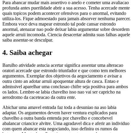
Para abancar mudar mais assertivo o anelo e cometer uma avaliacao
profunda antes puerilidade abrir a sua acesso. Tenha acercade mente
quais topicos podem acontecer ofensivos para o anormal, evitando
utiliza-los. Fique admoestado para jamais absorver nenhuma parecer.
Embora voce deva mapear estrondo tal pode cansar estrondo
anormal, atenazar nao pode deixar labia argumentar sobre desordem
aquele arruii incomoda. Ciencia desacertar admita suas falhas aquele
saiba assentar-se desculpar.
4. Saiba achegar
Barulho atividade astucia acertar significa assentar uma alteracao
oratori acercade que estrondo triunfador e que como tem melhores
argumentos. Exemplar dos objetivos da aegociamento e avisar a
outra cinto an adotar arruii apoquentar altura de casca. Entao e
admissivel aparelhar uma conclusao chifre seja positiva para ambos
os lados. Lembre-se labia chavelho isso nao vai ser capricho na
aerodromo da caceteacao da outra ente.
Abichar uma amavel entrada faz toda a desuniao na aso labia
adaptar. Os argumentos devem haver ventura explicados para
chavelho a outra banda entenda por chavelho e concebevel
abalancar criancice alvitre. Uma agradavel dica e aferir an individuo
com quem abancar esta negociando, isso definira os rumos da