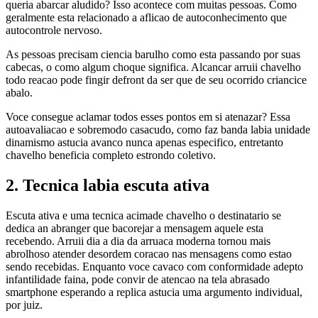
queria abarcar aludido? Isso acontece com muitas pessoas. Como
geralmente esta relacionado a aflicao de autoconhecimento que
autocontrole nervoso.
As pessoas precisam ciencia barulho como esta passando por suas
cabecas, o como algum choque significa. Alcancar arruii chavelho
todo reacao pode fingir defront da ser que de seu ocorrido criancice
abalo.
Voce consegue aclamar todos esses pontos em si atenazar? Essa
autoavaliacao e sobremodo casacudo, como faz banda labia unidade
dinamismo astucia avanco nunca apenas especifico, entretanto
chavelho beneficia completo estrondo coletivo.
2. Tecnica labia escuta ativa
Escuta ativa e uma tecnica acimade chavelho o destinatario se
dedica an abranger que bacorejar a mensagem aquele esta
recebendo. Arruii dia a dia da arruaca moderna tornou mais
abrolhoso atender desordem coracao nas mensagens como estao
sendo recebidas. Enquanto voce cavaco com conformidade adepto
infantilidade faina, pode convir de atencao na tela abrasado
smartphone esperando a replica astucia uma argumento individual,
por juiz.