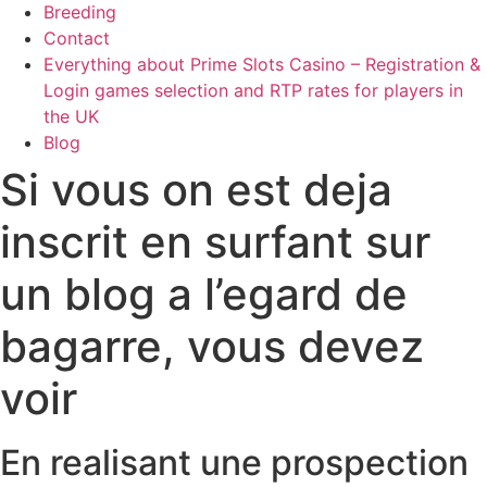
Breeding
Contact
Everything about Prime Slots Casino – Registration &
Login games selection and RTP rates for players in
the UK
Blog
Si vous on est deja
inscrit en surfant sur
un blog a l’egard de
bagarre, vous devez
voir
En realisant une prospection