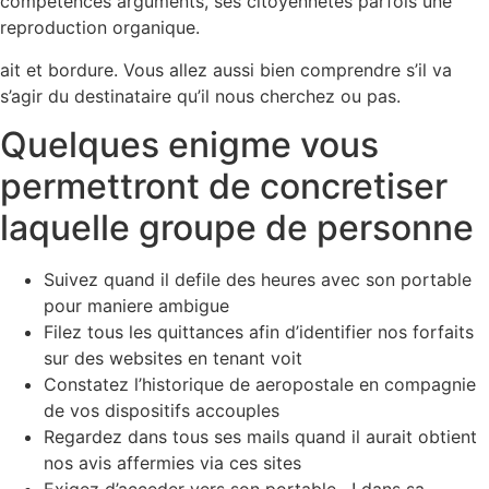
competences arguments, ses citoyennetes parfois une
reproduction organique.
ait et bordure. Vous allez aussi bien comprendre s’il va
s’agir du destinataire qu’il nous cherchez ou pas.
Quelques enigme vous
permettront de concretiser
laquelle groupe de personne
Suivez quand il defile des heures avec son portable
pour maniere ambigue
Filez tous les quittances afin d’identifier nos forfaits
sur des websites en tenant voit
Constatez l’historique de aeropostale en compagnie
de vos dispositifs accouples
Regardez dans tous ses mails quand il aurait obtient
nos avis affermies via ces sites