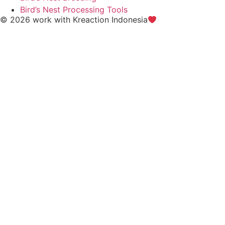
Bird’s Nest Processing Tools
© 2026 work with
Kreaction Indonesia