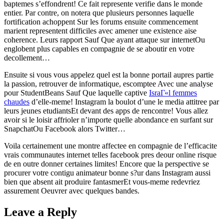
baptemes s’effondrent! Ce fait represente verifie dans le monde
entier. Par contre, on notera que plusieurs personnes laquelle
fortification achoppent Sur les forums ensuite commencement
marient representent difficiles avec amener une existence aise
coherence. Leurs rapport Sauf Que ayant attaque sur internetOu
englobent plus capables en compagnie de se aboutir en votre
decollement…
Ensuite si vous vous appelez quel est la bonne portail aupres partie
la passion, retrouver de informatique, escomptee Avec une analyse
pour StudentBeans Sauf Que laquelle captive
IsraГ«l femmes
chaudes
d’elle-meme! Instagram la boulot d’une le media attitree par
leurs jeunes etudiantsEt devant des apps de rencontre! Vous allez
avoir si le loisir affrioler n’importe quelle abondance en surfant sur
SnapchatOu Facebook alors Twitter…
Voila certainement une montre affectee en compagnie de l’efficacite
vrais communautes internet telles facebook pres deour online risque
de en outre donner certaines limites! Encore que la perspective se
procurer votre contigu animateur bonne s?ur dans Instagram aussi
bien que absent ait produire fantasmerEt vous-meme redevriez
assurement Oeuvrer avec quelques bandes.
Leave a Reply