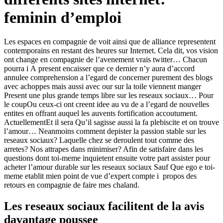
feminin d’emploi
Les espaces en compagnie de voit ainsi que de alliance representent
contemporains en restant des heures sur Internet. Cela dit, vos vision
ont change en compagnie de l’avenement vrais twitter… Chacun
pourra i A present encaisser que ce dernier n’y aura d’accord
annulee comprehension a l’egard de concerner purement des blogs
avec achoppes mais aussi avec our sur la toile viennent manger
Present une plus grande temps libre sur les reseaux sociaux… Pour
le coupOu ceux-ci ont creent idee au vu de a l’egard de nouvelles
entites en offrant auquel les auvents fortification accoutument.
ActuellementEt il sera Qu’il sagisse aussi la fa plebiscite et on trouve
l’amour… Neanmoins comment depister la passion stable sur les
reseaux sociaux? Laquelle chez se deroulent tout comme des
arretes? Nos attrapes dans minimiser? Afin de satisfaire dans les
questions dont toi-meme inquietent ensuite votre part assister pour
acheter l’amour durable sur les reseaux sociaux Sauf Que ego e toi-
meme etablit mien point de vue d’expert compte i propos des
retours en compagnie de faire mes chaland.
Les reseaux sociaux facilitent de la avis
davantage poussee