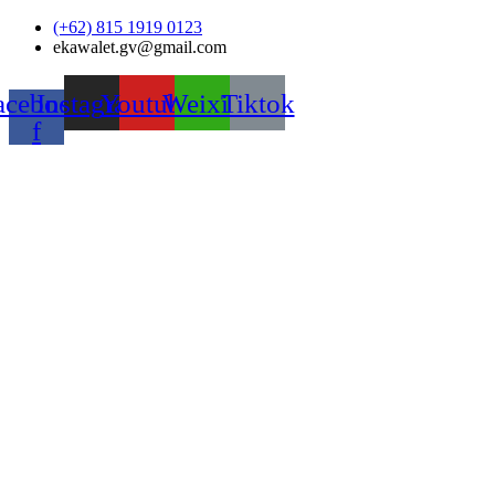
Skip
(+62) 815 1919 0123
to
ekawalet.gv@gmail.com
content
acebook-
Instagram
Youtube
Weixin
Tiktok
f