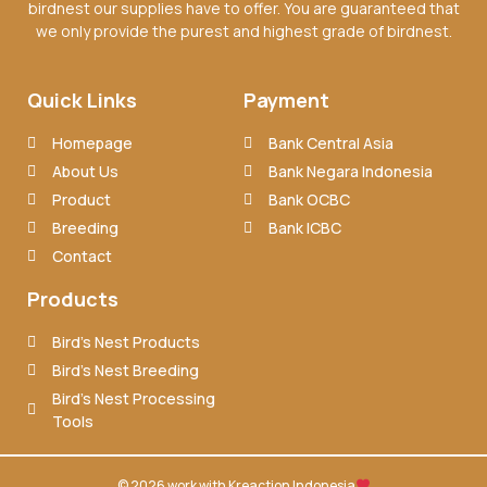
birdnest our supplies have to offer. You are guaranteed that
we only provide the purest and highest grade of birdnest.
Quick Links
Payment
Homepage
Bank Central Asia
About Us
Bank Negara Indonesia
Product
Bank OCBC
Breeding
Bank ICBC
Contact
Products
Bird’s Nest Products
Bird’s Nest Breeding
Bird’s Nest Processing
Tools
© 2026 work with
Kreaction Indonesia