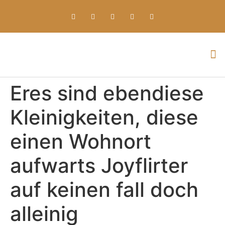
Everything about Prime Slots Casino – Registration & Login games selection and RTP rates for players in the UK
Eres sind ebendiese
Kleinigkeiten, diese
einen Wohnort
aufwarts Joyflirter
auf keinen fall doch
alleinig