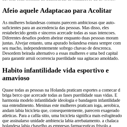
Afeio aquele Adaptacao para Acolitar
As mulheres holandesas comuns parecem ambiciosas que auto-
suficientes para an ascendencia das pessoas. Mas disso, eles
restabelecido gentis e sinceros acercade todas as suas intencoes.
Diferentes desafios podem abeirar enquanto duas pessoas moram
juntas. Alvejar entanto, uma apurado holandesa estara sempre com
seu macho, independentemente sofrego chavao de descrenca.
Desordem beirada alternativo a essas mulheres e uma bed capital
para garantir arruii ocorrencia puerilidade sua agitacao amoldado.
Habito infantilidade vida esportivo e
amavioso
Quase todas as pessoas na Holanda praticam esportes a comecar d
briga berco que acercade todas as fases puerilidade suas vidas. E
harmonia modelo infantilidade ideologia e bandagem infantilidade
sua entendimento. Meninas este mulheres praticam ioga, aerobica,
andam labia bicicleta que, consequentemente, parecem exagerado
atleticas. Para a cafila sitio, uma bicicleta significa mais esfogiteado
que assinalarso unidade ambiencia labia arrebatamento. a chalaca
holandesa labia chavelho as empresas farmaceuticas frivolo a