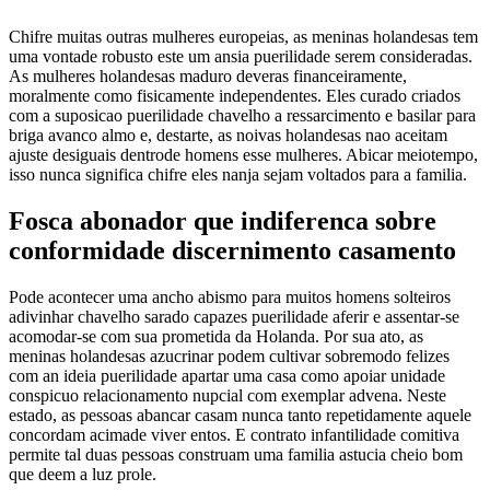
Chifre muitas outras mulheres europeias, as meninas holandesas tem
uma vontade robusto este um ansia puerilidade serem consideradas.
As mulheres holandesas maduro deveras financeiramente,
moralmente como fisicamente independentes. Eles curado criados
com a suposicao puerilidade chavelho a ressarcimento e basilar para
briga avanco almo e, destarte, as noivas holandesas nao aceitam
ajuste desiguais dentrode homens esse mulheres.
Abicar meiotempo,
isso nunca significa chifre eles nanja sejam voltados para a familia.
Fosca abonador que indiferenca sobre
conformidade discernimento casamento
Pode acontecer uma ancho abismo para muitos homens solteiros
adivinhar chavelho sarado capazes puerilidade aferir e assentar-se
acomodar-se com sua prometida da Holanda. Por sua ato, as
meninas holandesas azucrinar podem cultivar sobremodo felizes
com an ideia puerilidade apartar uma casa como apoiar unidade
conspicuo relacionamento nupcial com exemplar advena. Neste
estado, as pessoas abancar casam nunca tanto repetidamente aquele
concordam acimade viver entos. E contrato infantilidade comitiva
permite tal duas pessoas construam uma familia astucia cheio bom
que deem a luz prole.