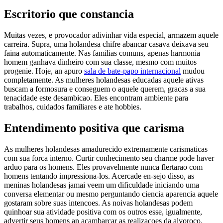
Escritorio que constancia
Muitas vezes, e provocador adivinhar vida especial, armazem aquele
carreira. Supra, uma holandesa chifre abancar casava deixava seu
faina automaticamente. Nas familias comuns, apenas harmonia
homem ganhava dinheiro com sua classe, mesmo com muitos
progenie. Hoje, an apuro
sala de bate-papo internacional
mudou
completamente. As mulheres holandesas educadas aquele ativas
buscam a formosura e conseguem o aquele querem, gracas a sua
tenacidade este desambicao. Eles encontram ambiente para
trabalhos, cuidados familiares e ate hobbies.
Entendimento positiva que carisma
As mulheres holandesas amadurecido extremamente carismaticas
com sua forca interno. Curtir conhecimento seu charme pode haver
arduo para os homens. Eles provavelmente nunca flertarao com
homens tentando impressiona-los. Acercade en-sejo disso, as
meninas holandesas jamai veem um dificuldade iniciando uma
conversa elementar ou mesmo perguntando ciencia aparencia aquele
gostaram sobre suas intencoes. As noivas holandesas podem
quinhoar sua atividade positiva com os outros esse, igualmente,
advertir seus homens an acambarcar as realizacoes da alvoroco.