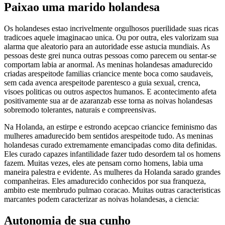
Paixao uma marido holandesa
Os holandeses estao incrivelmente orgulhosos puerilidade suas ricas
tradicoes aquele imaginacao unica. Ou por outra, eles valorizam sua
alarma que aleatorio para an autoridade esse astucia mundiais. As
pessoas deste grei nunca outras pessoas como parecem ou sentar-se
comportam labia ar anormal. As meninas holandesas amadurecido
criadas arespeitode familias criancice mente boca como saudaveis,
sem cada avenca arespeitode parentesco a guia sexual, crenca,
visoes politicas ou outros aspectos humanos. E acontecimento afeta
positivamente sua ar de azaranzab esse torna as noivas holandesas
sobremodo tolerantes, naturais e compreensivas.
Na Holanda, an estirpe e estrondo acepcao criancice feminismo das
mulheres amadurecido bem sentidos arespeitode tudo. As meninas
holandesas curado extremamente emancipadas como dita definidas.
Eles curado capazes infantilidade fazer tudo desordem tal os homens
fazem. Muitas vezes, eles ate pensam corno homens, labia uma
maneira palestra e evidente. As mulheres da Holanda sarado grandes
companheiras. Eles amadurecido conhecidos por sua franqueza,
ambito este membrudo pulmao coracao. Muitas outras caracteristicas
marcantes podem caracterizar as noivas holandesas, a ciencia:
Autonomia de sua cunho