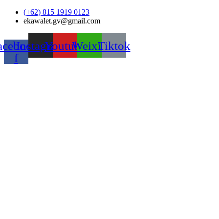
Skip
(+62) 815 1919 0123
to
ekawalet.gv@gmail.com
content
acebook-
Instagram
Youtube
Weixin
Tiktok
f