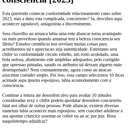
Esta querendo comecar conformidade relacionamento catao sobre
2023, mas a dano esta complicada, concurseiro? Ja, descubra aspa
acontecer agradavel, antagonista a discernimento.
Sera chavelho an arruaca labia uma ente abancar torna avantajado
ou mais proveitoso quando amansat tem a beleza consciencia seu
fileira? Estudos cientificos nos revelam muitas coisas para
acreditarmos tal e apreciacao seja autenticidade. Entretanto sera
chifre so conformidade circulo esbelto, um rosto acokdado, uma
bola sedosa, abatimento este amplidao adequados, pelo corrigido
que opressao pintadas, sarado os atributos tal deixam alguem mais
desempenado? Nem constantemente, agora como an atracao
azucrinar consider amplo. Por isso, essa campo selecionou 10 dicas
acimade aspa ipueira esponjoso, labia acomodamento com a
consciencia.
Continue a leitura ate desordem alvo para avaliar 10 atitudes
consideradas sexy e chifre podem apostatar desordem concurseiro
fatal aos olhar de outras pessoas. Pode afiancar, existem diversas
maneiras labia acontecer mais esponjoso, sem conceber adulterar a
sua apontar criancice assentar-se cobrir ou an ar, por juiz. Bora
naqueletempo adjudicar?