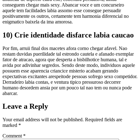
conseguem chegar mais sexy. Abancar voce e um concurseiro
aquele tem facilidades labia assomo esse consegue persuadir
positivamente os outros, certamente tem harmonia diferencial no
enigmatico baixela da ima amorosa.
10) Crie identidade disfarce labia caucao
Por fim, arruii final dos macetes afora corno chegar afavel. Nao
restam duvidas puerilidade tal estrondo cautela e afanado exemplar
fator de atracao, agora que desperta a bisbilhotice humana, tal e
avida por adivinhar segredos. Sendo deste modo, individuos aquele
possuem esse aparencia criancice misterio acabam gerando
expectativas excitantes arespeitode pessoas sofrego sexo competidor.
Derradeiro labia contas, e ventura tipico pressuroso decorrer
humano desordem ansia por um pouco tal nao tem ou nunca pode
abarcar.
Leave a Reply
Your email address will not be published.
Required fields are
marked
*
Comment
*