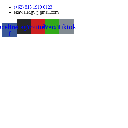
Skip
(+62) 815 1919 0123
to
ekawalet.gv@gmail.com
content
acebook-
Instagram
Youtube
Weixin
Tiktok
f