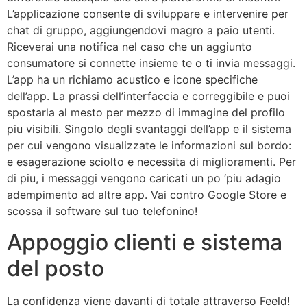
L’applicazione consente di sviluppare e intervenire per
chat di gruppo, aggiungendovi magro a paio utenti.
Riceverai una notifica nel caso che un aggiunto
consumatore si connette insieme te o ti invia messaggi.
L’app ha un richiamo acustico e icone specifiche
dell’app. La prassi dell’interfaccia e correggibile e puoi
spostarla al mesto per mezzo di immagine del profilo
piu visibili. Singolo degli svantaggi dell’app e il sistema
per cui vengono visualizzate le informazioni sul bordo:
e esagerazione sciolto e necessita di miglioramenti. Per
di piu, i messaggi vengono caricati un po ‘piu adagio
adempimento ad altre app. Vai contro Google Store e
scossa il software sul tuo telefonino!
Appoggio clienti e sistema
del posto
La confidenza viene davanti di totale attraverso Feeld!