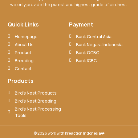
we only provide the purest and highest grade of birdnest.
Quick Links
Payment
Homepage
Bank Central Asia
About Us
Bank Negara Indonesia
Product
Bank OCBC
Breeding
Bank ICBC
Contact
Products
Bird’s Nest Products
Bird’s Nest Breeding
Bird’s Nest Processing
Tools
© 2026 work with
Kreaction Indonesia❤️