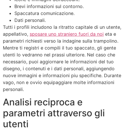
Brevi informazioni sul contorno.
Spaccatura comunicazione.
Dati personali.
Tutti i profili includono la ritratto capitale di un utente,
appellativo,
sposare uno straniero fuori da noi
eta e
parametri richiesti verso la indagine sulla trampolino.
Mentre ti registri e compili il tuo spaccato, gli gente
utenti lo vedranno nel prassi ulteriore. Nel caso che
necessario, puoi aggiornare le informazioni del tuo
disegno, i contenuti e i dati personali, aggiungendo
nuove immagini e informazioni piu specifiche. Durante
vago, non e ovvio equipaggiare molte informazioni
personali.
Analisi reciproca e
parametri attraverso gli
utenti