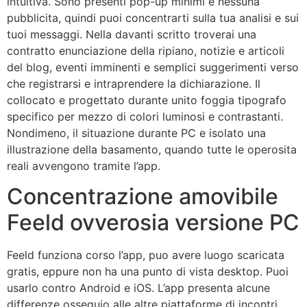
intuitiva. Sono presenti pop-up minimi e nessuna
pubblicita, quindi puoi concentrarti sulla tua analisi e sui
tuoi messaggi. Nella davanti scritto troverai una
contratto enunciazione della ripiano, notizie e articoli
del blog, eventi imminenti e semplici suggerimenti verso
che registrarsi e intraprendere la dichiarazione. Il
collocato e progettato durante unito foggia tipografo
specifico per mezzo di colori luminosi e contrastanti.
Nondimeno, il situazione durante PC e isolato una
illustrazione della basamento, quando tutte le operosita
reali avvengono tramite l’app.
Concentrazione amovibile
Feeld ovverosia versione PC
Feeld funziona corso l’app, puo avere luogo scaricata
gratis, eppure non ha una punto di vista desktop. Puoi
usarlo contro Android e iOS. L’app presenta alcune
differenze ossequio alle altre piattaforme di incontri.