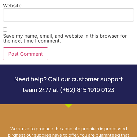
Website
Save my name, email, and website in this browser for
the next time I comment.
Need help? Call our customer support
team 24/7 at (+62) 815 1919 0123
We strive to produce the absolute premium in processed
birdnest our supplies have to offer. You are guaranteed that