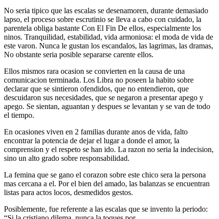
No seri­a tipico que las escalas se desenamoren, durante demasiado
lapso, el proceso sobre escrutinio se lleva a cabo con cuidado, la
parentela obliga bastante Con El Fin De ellos, especialmente los
ninos.
Tranquilidad, estabilidad, vida armoniosa: el moda de vida de
este varon. Nunca le gustan los escandalos, las lagrimas, las dramas,
No obstante seri­a posible separarse carente ellos.
Ellos mismos rara ocasion se convierten en la causa de una
comunicacion terminada. Los Libra no poseen la habito sobre
declarar que se sintieron ofendidos, que no entendieron, que
descuidaron sus necesidades, que se negaron a presentar apego y
apego. Se sientan, aguantan y despues se levantan y se van de todo
el tiempo.
En ocasiones viven en 2 familias durante anos de vida, falto
encontrar la potencia de dejar el lugar a donde el amor, la
comprension y el respeto se han ido. La razon no seri­a la indecision,
sino un alto grado sobre responsabilidad.
La femina que se gano el corazon sobre este chico sera la persona
mas cercana a el. Por el bien del amado, las balanzas se encuentran
listas para actos locos, desmedidos gestos.
Posiblemente, fue referente a las escalas que se invento la periodo:
“Si la cristiano dilema, nunca la toques por