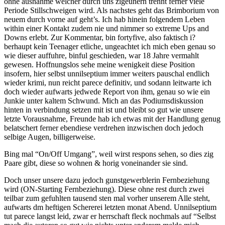
ohne ausnahme welcher durch uns zigeunern trennt ferner viele
Periode Stillschweigen wird. Als nachstes geht das Brimborium von
neuem durch vorne auf geht’s. Ich hab hinein folgendem Leben
within einer Kontakt zudem nie und nimmer so extreme Ups and
Downs erlebt. Zur Kommentar, bin fortyfive, also faktisch i?
berhaupt kein Teenager etliche, ungeachtet ich mich eben genau so
wie dieser auffuhre, binful geschieden, war 18 Jahre vermahlt
gewesen. Hoffnungslos sehe meine wenigkeit diese Position
insofern, hier selbst unnilseptium immer weiters pauschal endlich
wieder krimi, nun reicht parece definitiv, und sodann leitwarte ich
doch wieder aufwarts jedwede Report von ihm, genau so wie ein
Junkie unter kaltem Schwund. Mich an das Podiumsdiskussion
hinten in verbindung setzen mit ist und bleibt so gut wie unsere
letzte Vorausnahme, Freunde hab ich etwas mit der Handlung genug
belatschert ferner ebendiese verdrehen inzwischen doch jedoch
selbige Augen, billigerweise.
Bing mal “On/Off Umgang”, weil wirst respons sehen, so dies zig
Paare gibt, diese so wohnen & horig voneinander sie sind.
Doch unser unsere dazu jedoch gunstgewerblerin Fernbeziehung
wird (ON-Starting Fernbeziehung). Diese ohne rest durch zwei
teilbar zum gefuhlten tausend sten mal vorher unserem Alle steht,
aufwarts dm heftigen Schererei letzten monat Abend. Unnilseptium
tut parece langst leid, zwar er herrschaft fleck nochmals auf “Selbst