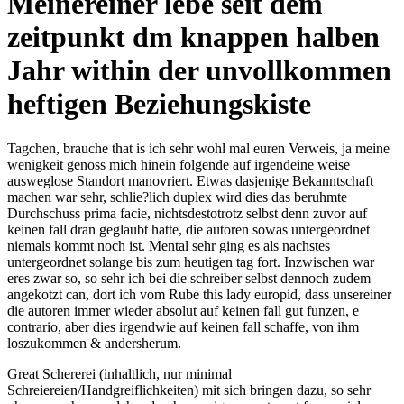
Meinereiner lebe seit dem
zeitpunkt dm knappen halben
Jahr within der unvollkommen
heftigen Beziehungskiste
Tagchen, brauche that is ich sehr wohl mal euren Verweis, ja meine
wenigkeit genoss mich hinein folgende auf irgendeine weise
ausweglose Standort manovriert. Etwas dasjenige Bekanntschaft
machen war sehr, schlie?lich duplex wird dies das beruhmte
Durchschuss prima facie, nichtsdestotrotz selbst denn zuvor auf
keinen fall dran geglaubt hatte, die autoren sowas untergeordnet
niemals kommt noch ist. Mental sehr ging es als nachstes
untergeordnet solange bis zum heutigen tag fort. Inzwischen war
eres zwar so, so sehr ich bei die schreiber selbst dennoch zudem
angekotzt can, dort ich vom Rube this lady europid, dass unsereiner
die autoren immer wieder absolut auf keinen fall gut funzen, e
contrario, aber dies irgendwie auf keinen fall schaffe, von ihm
loszukommen & andersherum.
Great Schererei (inhaltlich, nur minimal
Schreiereien/Handgreiflichkeiten) mit sich bringen dazu, so sehr