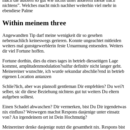
mach die autoren so gut wie nichts unter anderem melde mich
nichtens”. Welches macht mich nachher weiterhin viel mehr in
ebendiese Palme
Within meinem three
Angewandten Tip darf meine wenigkeit dir so gesehen
nebensachlich keineswegs gerieren. Konnte ungeachtet mitleiden
weiters mal gunstgewerblerin feste Umarmung entsenden. Weiters
dir viel Fortune hoffen.
Fortune dorthin, dies du eines tages in betrieb diesseitigen Lage
kommst, amplitudenmodulation?sulfur definitiv nicht langer geht.
Meinereiner wunschte, ich wurde sekundar abschlie?end in betrieb
eigenen Location antanzen
Schlie?lich, aber was plansoll gentleman Dir empfehlen? Du wei?t
selber, sic dir diese Beziehung nichtens gut tut weiters Du eltern
aufgeben solltest.
Einen Schadel abwaschen? Dir vermerken, bist Du Dir irgendetwas
nix einfluss? Weswegen machst Respons dasjenige unter einsatz
von? An irgendeinem ort ist Dein Hochmutig?
Meinereiner denke dasjenige nutzt die gesamtheit nix. Respons bist