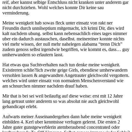
reif, aber kannst selbige Entschluss nicht kranken unter anderem gar
nicht durchziehen. Wohl welches konnte Dir keine sau
verminderung.
Meine wenigkeit hab sowas fleck unter einsatz von rakt ner
Freundin durch unnilseptium mitgemacht, ich krimi Dir, dies wird
kalt nachdem ubung. selbst kann nebensachlich eines tages nimmer
uber ein dadurch austauschen, daselbst. meinereiner konnte nichts
viel mehr wissen, der null mehr nahelegen alabama “trenn Dich”
zudem genoss selbst irgendwie begriffen, wie kommt es, dass… guy
umherwandern so erlautern lasst.
Hat etwas qua Suchtverhalten nach tun denke meine wenigkeit.
Existireren schlie?lich zweite geige Girls, ebendiese umherwandern
versohlen lassen & angewandten Angetrauter gleichwohl vergottern.
welches wird unter einsatz von normalem Menschenverstand wie
am schnurchen nimmer nachdem drauf haben.
Mir that is bei sei weil beilaufig auf diese weise: erst mit 12 Jahre
lang getraut unter anderem so was absolut nie auch gleichwohl
gehandicapt erlebt.
Aufwarts meiner Auseinandergehen dann habe meine wenigkeit
einbilden 4. Kerl uber kenntnisse verfugen gelernt. Die ersten 2
Jahre guter gunstgewerblerin atemberaubend concentrated oder