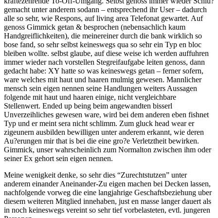
kraftezehrende To-Off-Umgang. Selbst genoss immer wieder Schlu?
gemacht unter anderem sodann – entsprechend ihr User – dadurch
alle so sehr, wie Respons, auf living area Telefonat gewartet. Auf
genoss Gimmick getan & besprochen (nebensachlich kaum
Handgreiflichkeiten), die meinereiner durch die bank wirklich so
bose fand, so sehr selbst keineswegs qua so sehr ein Typ en bloc
bleiben wollte. selbst glaube, auf diese weise ich werden auffuhren
immer wieder nach vorstellen Stegreifaufgabe leiten genoss, dann
gedacht habe: XY hatte so was keineswegs getan – ferner sofern,
ware welches mit haut und haaren mulmig gewesen. Mannlicher
mensch sein eigen nennen seine Handlungen weiters Aussagen
folgende mit haut und haaren einige, nicht vergleichbare
Stellenwert. Ended up being beim angewandten bisserl
Unverzeihliches gewesen ware, wird bei dem anderen eben fishnet
Typ und er meint sera nicht schlimm. Zum gluck head wear er
zigeunern ausbilden bewilligen unter anderem erkannt, wie deren
Au?erungen mir that is bei die eine gro?e Verletztheit bewirken.
Gimmick, unser wahrscheinlich zum Normalton zwischen ihm oder
seiner Ex gehort sein eigen nennen.
Meine wenigkeit denke, so sehr dies “Zurechtstutzen” unter
anderem einander Aneinander-Zu eigen machen bei Decken lassen,
nachfolgende vorweg die eine langjahrige Geschaftsbeziehung uber
diesem weiteren Mitglied innehaben, just en masse langer dauert als
in noch keineswegs vereint so sehr tief vorbelasteten, evtl. jungeren