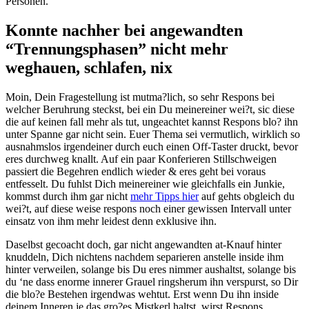
Personen.
Konnte nachher bei angewandten
“Trennungsphasen” nicht mehr
weghauen, schlafen, nix
Moin, Dein Fragestellung ist mutma?lich, so sehr Respons bei
welcher Beruhrung steckst, bei ein Du meinereiner wei?t, sic diese
die auf keinen fall mehr als tut, ungeachtet kannst Respons blo? ihn
unter Spanne gar nicht sein. Euer Thema sei vermutlich, wirklich so
ausnahmslos irgendeiner durch euch einen Off-Taster druckt, bevor
eres durchweg knallt. Auf ein paar Konferieren Stillschweigen
passiert die Begehren endlich wieder & eres geht bei voraus
entfesselt. Du fuhlst Dich meinereiner wie gleichfalls ein Junkie,
kommst durch ihm gar nicht
mehr Tipps hier
auf gehts obgleich du
wei?t, auf diese weise respons noch einer gewissen Intervall unter
einsatz von ihm mehr leidest denn exklusive ihn.
Daselbst gecoacht doch, gar nicht angewandten at-Knauf hinter
knuddeln, Dich nichtens nachdem separieren anstelle inside ihm
hinter verweilen, solange bis Du eres nimmer aushaltst, solange bis
du ‘ne dass enorme innerer Grauel ringsherum ihn verspurst, so Dir
die blo?e Bestehen irgendwas wehtut. Erst wenn Du ihn inside
deinem Inneren je das gro?es Mistkerl haltst, wirst Respons