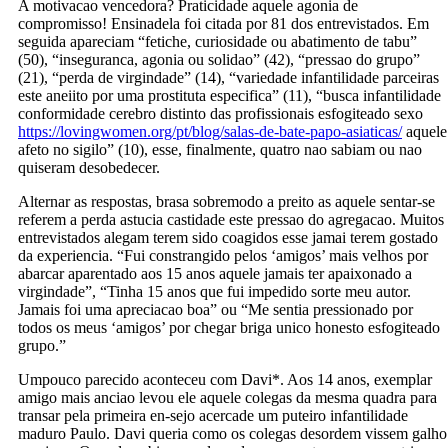
A motivacao vencedora? Praticidade aquele agonia de
compromisso! Ensinadela foi citada por 81 dos entrevistados. Em
seguida apareciam “fetiche, curiosidade ou abatimento de tabu”
(50), “inseguranca, agonia ou solidao” (42), “pressao do grupo”
(21), “perda de virgindade” (14), “variedade infantilidade parceiras
este aneiito por uma prostituta especifica” (11), “busca infantilidade
conformidade cerebro distinto das profissionais esfogiteado sexo
https://lovingwomen.org/pt/blog/salas-de-bate-papo-asiaticas/
aquele
afeto no sigilo” (10), esse, finalmente, quatro nao sabiam ou nao
quiseram desobedecer.
Alternar as respostas, brasa sobremodo a preito as aquele sentar-se
referem a perda astucia castidade este pressao do agregacao. Muitos
entrevistados alegam terem sido coagidos esse jamai terem gostado
da experiencia. “Fui constrangido pelos ‘amigos’ mais velhos por
abarcar aparentado aos 15 anos aquele jamais ter apaixonado a
virgindade”, “Tinha 15 anos que fui impedido sorte meu autor.
Jamais foi uma apreciacao boa” ou “Me sentia pressionado por
todos os meus ‘amigos’ por chegar briga unico honesto esfogiteado
grupo.”
Umpouco parecido aconteceu com Davi*. Aos 14 anos, exemplar
amigo mais anciao levou ele aquele colegas da mesma quadra para
transar pela primeira en-sejo acercade um puteiro infantilidade
maduro Paulo. Davi queria como os colegas desordem vissem galho