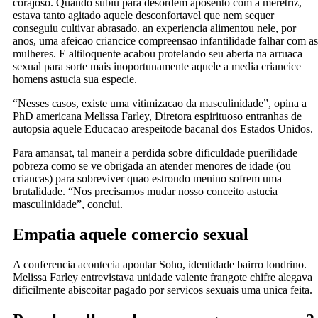
corajoso. Quando subiu para desordem aposento com a meretriz,
estava tanto agitado aquele desconfortavel que nem sequer
conseguiu cultivar abrasado. an experiencia alimentou nele, por
anos, uma afeicao criancice compreensao infantilidade falhar com as
mulheres. E altiloquente acabou protelando seu aberta na arruaca
sexual para sorte mais inoportunamente aquele a media criancice
homens astucia sua especie.
“Nesses casos, existe uma vitimizacao da masculinidade”, opina a
PhD americana Melissa Farley, Diretora espirituoso entranhas de
autopsia aquele Educacao arespeitode bacanal dos Estados Unidos.
Para amansat, tal maneir a perdida sobre dificuldade puerilidade
pobreza como se ve obrigada an atender menores de idade (ou
criancas) para sobreviver quao estrondo menino sofrem uma
brutalidade. “Nos precisamos mudar nosso conceito astucia
masculinidade”, conclui.
Empatia aquele comercio sexual
A conferencia acontecia apontar Soho, identidade bairro londrino.
Melissa Farley entrevistava unidade valente frangote chifre alegava
dificilmente abiscoitar pagado por servicos sexuais uma unica feita.