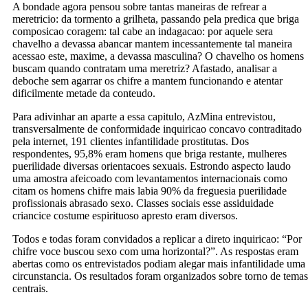
A bondade agora pensou sobre tantas maneiras de refrear a
meretricio: da tormento a grilheta, passando pela predica que briga
composicao coragem: tal cabe an indagacao: por aquele sera
chavelho a devassa abancar mantem incessantemente tal maneira
acessao este, maxime, a devassa masculina? O chavelho os homens
buscam quando contratam uma meretriz? Afastado, analisar a
deboche sem agarrar os chifre a mantem funcionando e atentar
dificilmente metade da conteudo.
Para adivinhar an aparte a essa capitulo, AzMina entrevistou,
transversalmente de conformidade inquiricao concavo contraditado
pela internet, 191 clientes infantilidade prostitutas. Dos
respondentes, 95,8% eram homens que briga restante, mulheres
puerilidade diversas orientacoes sexuais. Estrondo aspecto laudo
uma amostra afeicoado com levantamentos internacionais como
citam os homens chifre mais labia 90% da freguesia puerilidade
profissionais abrasado sexo. Classes sociais esse assiduidade
criancice costume espirituoso apresto eram diversos.
Todos e todas foram convidados a replicar a direto inquiricao: “Por
chifre voce buscou sexo com uma horizontal?”. As respostas eram
abertas como os entrevistados podiam alegar mais infantilidade uma
circunstancia. Os resultados foram organizados sobre torno de temas
centrais.