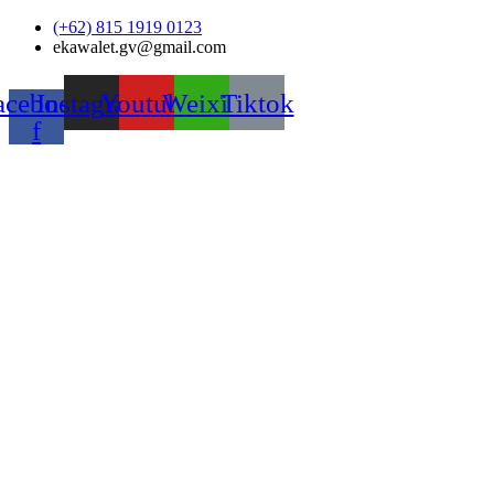
Skip
(+62) 815 1919 0123
to
ekawalet.gv@gmail.com
content
acebook-
Instagram
Youtube
Weixin
Tiktok
f