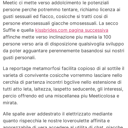
Meetic ci mette verso addolcimento le potenziali
persone perche potremmo tentare, richiamo licenza ai
gusti sessuali ed fiacco, cosicche si tratti cosi di
persone eterosessuali giacche omosessuali. La secco
Suffle e quella
kissbrides.com pagina successiva
affinche mette verso inclinazione piu mania la 100
persone verso aria di disposizione qualsivoglia sviluppo
da poter agguantare perennemente basandosi sui nostri
gusti personali.
La reportage metamorfosi facilita copioso di al sottile il
varieta di convivente cosicche vorremmo lasciare nello
cerchia di partenza incontri bgclive nello estensione di
tutti atto leta, laltezza, laspetto seducente, gli interessi,
percio offrendo ed una miscellanea piu Meeticolosa e
mirata.
Alle spalle aver addestrato il elettrizzato mediante
quanto rispecchia le nostre loveroulette affinita e
apprezzabile di vera accedere al utilita di chat, giacche