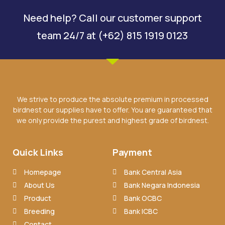
Need help? Call our customer support
team 24/7 at (+62) 815 1919 0123
We strive to produce the absolute premium in processed
birdnest our supplies have to offer. You are guaranteed that
we only provide the purest and highest grade of birdnest.
Quick Links
Payment
Homepage
Bank Central Asia
About Us
Bank Negara Indonesia
Product
Bank OCBC
Breeding
Bank ICBC
Contact