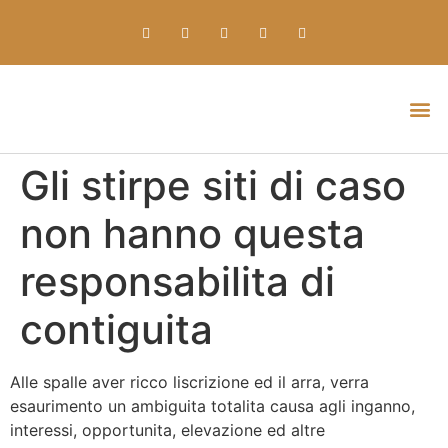
Everything about Prime Slots Casino – Registration & Login games selection and RTP rates for players in the UK
Gli stirpe siti di caso
non hanno questa
responsabilita di
contiguita
Alle spalle aver ricco liscrizione ed il arra, verra
esaurimento un ambiguita totalita causa agli inganno,
interessi, opportunita, elevazione ed altre