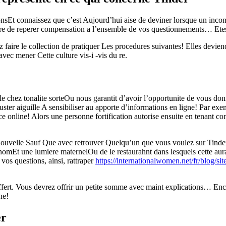
consEt connaissez que c’est Aujourd’hui aise de deviner lorsque un inc
ettre de reperer compensation a l’ensemble de vos questionnements… Ete
ez faire le collection de pratiquer Les procedures suivantes! Elles dev
vec mener Cette culture vis-i -vis du re.
chez tonalite sorteOu nous garantit d’avoir l’opportunite de vous donn
ter aiguille A sensibiliser au apporte d’informations en ligne! Par ex
online! Alors une personne fortification autorise ensuite en tenant con
es nouvelle Sauf Que avec retrouver Quelqu’un que vous voulez sur Tinder!
nomEt une lumiere maternelOu de le restaurahnt dans lesquels cette aura
os questions, ainsi, rattraper
https://internationalwomen.net/fr/blog/si
 offert. Vous devrez offrir un petite somme avec maint explications… En
ne!
er