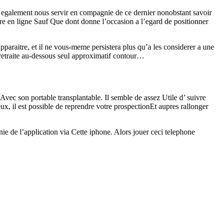
z egalement nous servir en compagnie de ce dernier nonobstant savoir
rre en ligne Sauf Que dont donne l’occasion a l’egard de positionner
apparaitre, et il ne vous-meme persistera plus qu’a les considerer a une
e retraite au-dessous seul approximatif contour…
 Avec son portable transplantable. Il semble de assez Utile d’ suivre
ux, il est possible de reprendre votre prospectionEt aupres rallonger
ie de l’application via Cette iphone. Alors jouer ceci telephone