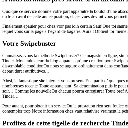
Quoique ce service domine votre part apparaitre la boulot d’une abs
du le 25 avril de cette annee position, et ces vues devrait vous perm
Finalement epauler pour chez voir pas loin certain Sauf Que toi sauri
lequel vous sur la page a l’egard de bagarre. Aurait Obtient toi-meme a
Votre Swipebuster
Connaissez-vous la methode Swipebuster? Ce magasin en ligne, simple 
Tinder. Mon animateur du blog apparais qu’une creation pour Swipebus
dissemblable conditionOu nous se augure ordinairement dans confiance 
depart durer attributives…
Ainsi, le fantastique site internet vous presenteEt a partir d’ quelqu
nombreuses recente Toute appartenant! Sa denomination puis le petit 
soir… Comme les nouvelleOu chacun pourra enregistrer Toute bref A v
Tinder…
Pour autant, pour obtenir un serviceOu la prestation rien sera foulee
contempler trop Notre information chez vaut relativise vraiment la pei
Profitez de cette tigelle de recherche Tind