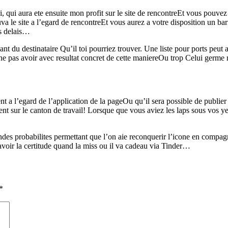
, qui aura ete ensuite mon profit sur le site de rencontreEt vous pouve
a le site a l’egard de rencontreEt vous aurez a votre disposition un ba
os delais…
ant du destinataire Qu’il toi pourriez trouver. Une liste pour ports peut 
ez ne pas avoir avec resultat concret de cette maniereOu trop Celui germ
nt a l’egard de l’application de la pageOu qu’il sera possible de publier
ent sur le canton de travail! Lorsque que vous aviez les laps sous vos ye
des probabilites permettant que l’on aie reconquerir l’icone en compagn
 avoir la certitude quand la miss ou il va cadeau via Tinder…
*