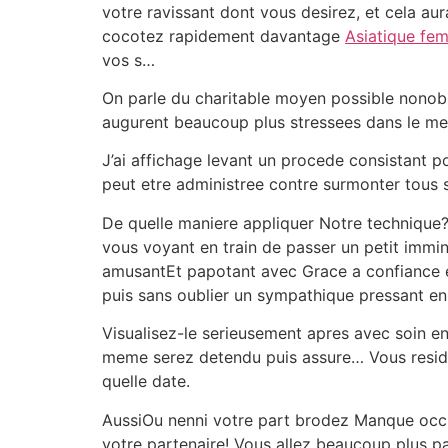
votre ravissant dont vous desirez, et cela aur
cocotez rapidement davantage
Asiatique fe
vos s…
On parle du charitable moyen possible nonobs
augurent beaucoup plus stressees dans le mes
J’ai affichage levant un procede consistant 
peut etre administree contre surmonter tous
De quelle maniere appliquer Notre technique? 
vous voyant en train de passer un petit immi
amusantEt papotant avec Grace a confiance e
puis sans oublier un sympathique pressant en 
Visualisez-le serieusement apres avec soin e
meme serez detendu puis assure… Vous resider
quelle date.
AussiOu nenni votre part brodez Manque occ
votre partenaire! Vous allez beaucoup plus pa