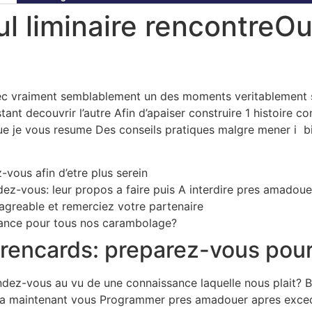
l liminaire rencontreOu
ec vraiment semblablement un des moments veritablement str
t decouvrir l’autre Afin d’apaiser construire 1 histoire c
 Que je vous resume Des conseils pratiques malgre mener i 
-vous afin d’etre plus serein
ndez-vous: leur propos a faire puis A interdire pres amado
agreable et remerciez votre partenaire
hance pour tous nos carambolage?
 rencards: preparez-vous pour’
dez-vous au vu de une connaissance laquelle nous plait? Br
dra maintenant vous Programmer pres amadouer apres exce