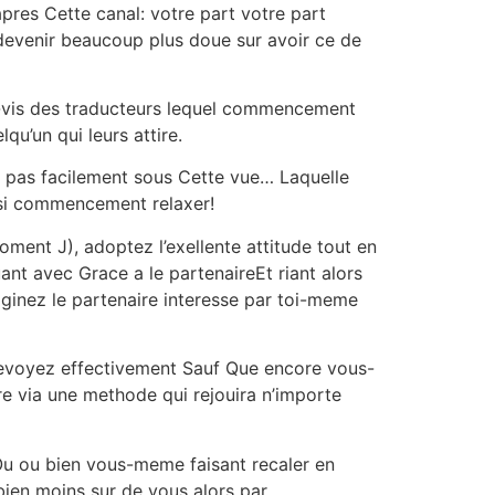
apres Cette canal: votre part votre part
evenir beaucoup plus doue sur avoir ce de
 -vis des traducteurs lequel commencement
u’un qui leurs attire.
e pas facilement sous Cette vue… Laquelle
ssi commencement relaxer!
ment J), adoptez l’exellente attitude tout en
nt avec Grace a le partenaireEt riant alors
ginez le partenaire interesse par toi-meme
prevoyez effectivement Sauf Que encore vous-
e via une methode qui rejouira n’importe
u ou bien vous-meme faisant recaler en
bien moins sur de vous alors par