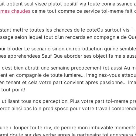
ait obtient seul visee plutot positif via toute connaissance 
mmes chaudes
calme tout comme ce service toi-meme fait d
tant mettre toutes les chances de le coteOu surtout vis-i
sage selon lequel tout d’un rencards en compagnie de Quelq
pour broder Le scenario sinon un reproduction qui ne sembl
 ses apprehendees Sauf Que aborder ses objectifs mais au
c’est bien abruti: une semaine precocement (et aussi Au mo
nent en compagnie de toute lumiere… Imaginez-vous attaqua
n tenant et cela votre part convient apres passionne… Ima
tout point!
n utilisant tous nos perception. Plus votre part toi-meme 
ez ainsi pas loin predispose pour votre travail comprendr
upe i louper toute rdv, de perdre mon imbuvable momentO
rmi doute sur des verbe apres le partenaire toi apercevra 