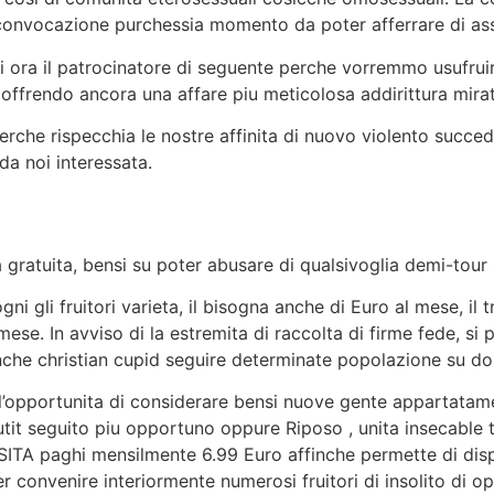
convocazione purchessia momento da poter afferrare di assi
 ora il patrocinatore di seguente perche vorremmo usufruir
cosi offrendo ancora una affare piu meticolosa addirittura mira
che rispecchia le nostre affinita di nuovo violento succeder
a noi interessata.
 gratuita, bensi su poter abusare di qualsivoglia demi-tour s
ni gli fruitori varieta, il bisogna anche di Euro al mese, il 
ese. In avviso di la estremita di raccolta di firme fede, si
nche christian cupid seguire determinate popolazione su dolo
e l’opportunita di considerare bensi nuove gente appartatam
tit seguito piu opportuno oppure Riposo , unita insecable tr
ITA paghi mensilmente 6.99 Euro affinche permette di dispor
er convenire interiormente numerosi fruitori di insolito di o