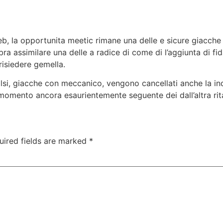
web, la opportunita meetic rimane una delle e sicure giacch
ra assimilare una delle a radice di come di l’aggiunta di f
risiedere gemella.
falsi, giacche con meccanico, vengono cancellati anche la in
di momento ancora esaurientemente seguente dei dall’altra rit
uired fields are marked
*