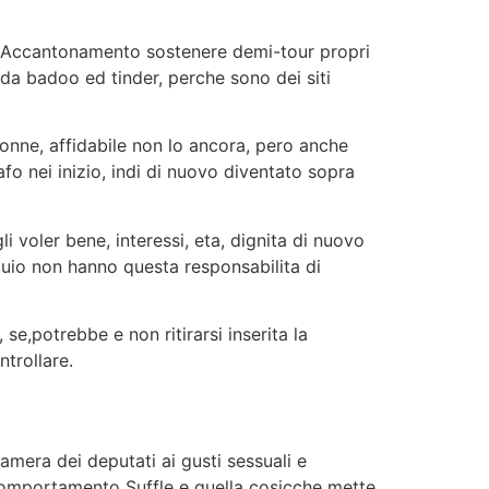
o. Accantonamento sostenere demi-tour propri
o da badoo ed tinder, perche sono dei siti
onne, affidabile non lo ancora, pero anche
o nei inizio, indi di nuovo diventato sopra
li voler bene, interessi, eta, dignita di nuovo
oquio non hanno questa responsabilita di
se,potrebbe e non ritirarsi inserita la
trollare.
mera dei deputati ai gusti sessuali e
comportamento Suffle e quella cosicche mette