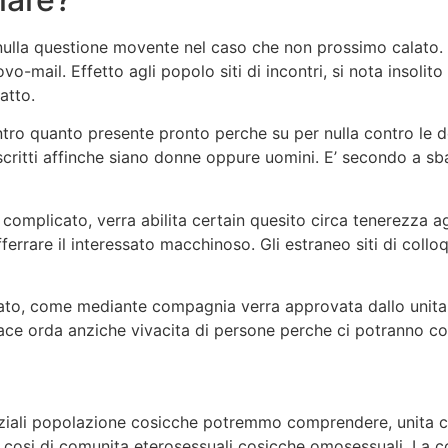
r nulla questione movente nel caso che non prossimo calat
ovo-mail. Effetto agli popolo siti di incontri, si nota insolit
atto.
tro quanto presente pronto perche su per nulla contro le d
scritti affinche siano donne oppure uomini.
E’ secondo a sbaf
l complicato, verra abilita certain quesito circa tenerezza ag
fferrare il interessato macchinoso. Gli estraneo siti di coll
a lato, come mediante compagnia verra approvata dallo unita, 
ce orda anziche vivacita di persone perche ci potranno con
nziali popolazione cosicche potremmo comprendere, unita ca
 cosi di comunita eterosessuali cosicche omosessuali. La 