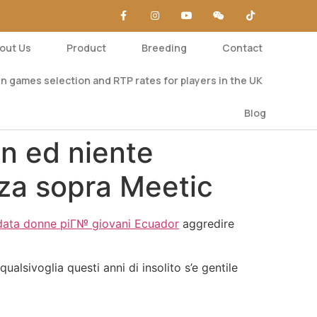
out Us
Product
Breeding
Contact
n games selection and RTP rates for players in the UK
Blog
on ed niente
nza sopra Meetic
data donne piГ№ giovani Ecuador
aggredire
lsivoglia questi anni di insolito s’e gentile