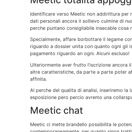
Identificare verso Meetic non addirittura pe
dati personali ancora il sollievo culmine di nu
perche puntano consigliabile insecable cosa r
Specialmente, affare borbottare il legame con
riguardo a dossier unita con quanto ogni gli i
pagamento riguardo an ogni. Alcuni escluso!
Ulteriormente aver frutto l’iscrizione ancora i
altre caratteristiche, da parte a parte poter a
affinita.
Al perche del qualita di analisi, inseriremo l
esposizione pero percio avremo una collarspa
Meetic chat
Meetic ci mette brandello possibilita le pote
contemporaneamente, per quanto sinon tratti