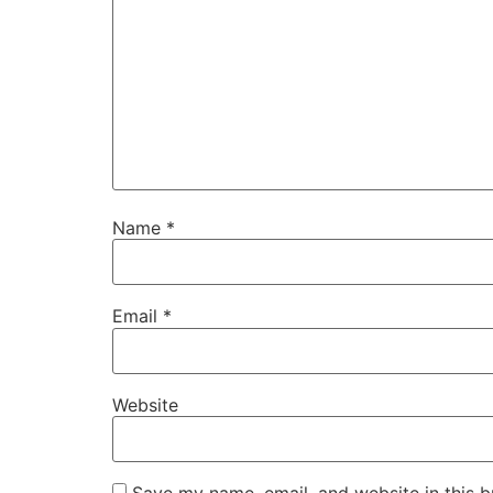
Name
*
Email
*
Website
Save my name, email, and website in this b