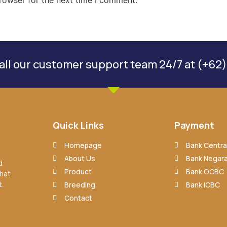
ll our customer support team 24/7 at (+62)
Quick Links
Payment
Homepage
Bank Central
About Us
Bank Negara
d
Product
Bank OCBC
that
t.
Breeding
Bank ICBC
Contact