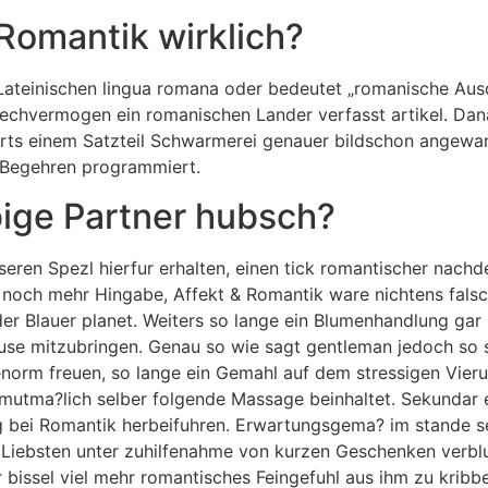
Romantik wirklich?
Lateinischen lingua romana oder bedeutet „romanische A
Sprechvermogen ein romanischen Lander verfasst artikel. Da
rts einem Satzteil Schwarmerei genauer bildschon angewan
 Begehren programmiert.
bige Partner hubsch?
nseren Spezl hierfur erhalten, einen tick romantischer nach
k noch mehr Hingabe, Affekt & Romantik ware nichtens falsc
r Blauer planet. Weiters so lange ein Blumenhandlung gar k
muse mitzubringen. Genau so wie sagt gentleman jedoch so 
enorm freuen, so lange ein Gemahl auf dem stressigen Vi
tma?lich selber folgende Massage beinhaltet. Sekundar ein
g bei Romantik herbeifuhren. Erwartungsgema? im stande se
 Liebsten unter zuhilfenahme von kurzen Geschenken verblu
 bissel viel mehr romantisches Feingefuhl aus ihm zu krib