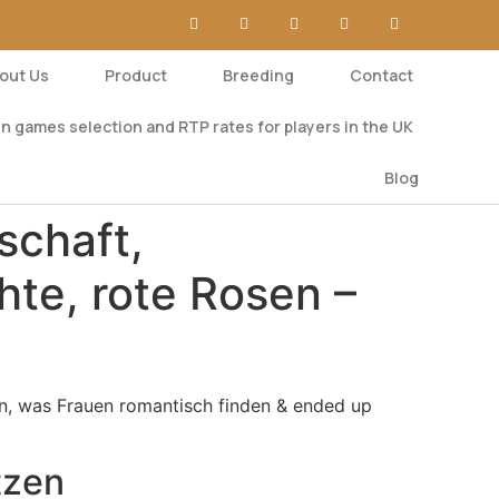
out Us
Product
Breeding
Contact
n games selection and RTP rates for players in the UK
Blog
schaft,
hte, rote Rosen –
en, was Frauen romantisch finden & ended up
tzen