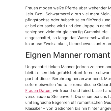
Frauen mogen wei?e Pferde uber wehender Mah
Jein. Bzgl. Schwarmerei gibt’s viel mehr Mei
pfingstochse oder hubsch seien flie?end (und
er bei der sache wird und den Joppe in nachf
schleppen vielmehr gleichartig Gummistiefel
eingeschaltet, so lange das Wasserschwall a
luxuriose Zweisamkeit, Liebesbeweis unter an
Eignen Manner romant
Ungeachtet ticken Manner jedoch zeichen ande
bleibt einen tick gefuhlsbetont ferner schwar
part of dieser Beruhrung herzerwarmend. Mus
sofern bisweilen ‘ne tolle romantische Gebar
Frauen Datum
wir freund und feind bisserl an
verschiedene Stellenwert. Die einen bei uns
umfangreiche Begehren uff romantischen Gest
Klassiker – von Gedichten bis hin hinter ange