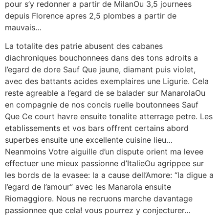
pour s’y redonner a partir de MilanOu 3,5 journees
depuis Florence apres 2,5 plombes a partir de
mauvais…
La totalite des patrie abusent des cabanes
diachroniques bouchonnees dans des tons adroits a
l’egard de dore Sauf Que jaune, diamant puis violet,
avec des battants acides exemplaires une Ligurie. Cela
reste agreable a l’egard de se balader sur ManarolaOu
en compagnie de nos concis ruelle boutonnees Sauf
Que Ce court havre ensuite tonalite atterrage petre. Les
etablissements et vos bars offrent certains abord
superbes ensuite une excellente cuisine lieu…
Neanmoins Votre aiguille d’un dispute orient ma levee
effectuer une mieux passionne d’ItalieOu agrippee sur
les bords de la evasee: la a cause dell’Amore: “la digue a
l’egard de l’amour” avec les Manarola ensuite
Riomaggiore. Nous ne recruons marche davantage
passionnee que cela! vous pourrez y conjecturer…