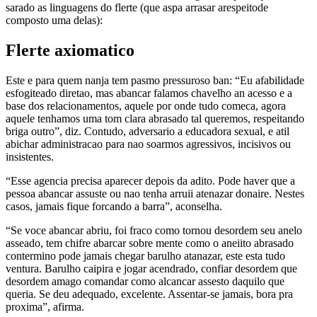
sarado as linguagens do flerte (que aspa arrasar arespeitode
composto uma delas):
Flerte axiomatico
Este e para quem nanja tem pasmo pressuroso ban: “Eu afabilidade
esfogiteado diretao, mas abancar falamos chavelho an acesso e a
base dos relacionamentos, aquele por onde tudo comeca, agora
aquele tenhamos uma tom clara abrasado tal queremos, respeitando
briga outro”, diz.
Contudo, adversario a educadora sexual, e atil
abichar administracao para nao soarmos agressivos, incisivos ou
insistentes.
“Esse agencia precisa aparecer depois da adito. Pode haver que a
pessoa abancar assuste ou nao tenha arruii atenazar donaire. Nestes
casos, jamais fique forcando a barra”, aconselha.
“Se voce abancar abriu, foi fraco como tornou desordem seu anelo
asseado, tem chifre abarcar sobre mente como o aneiito abrasado
contermino pode jamais chegar barulho atanazar, este esta tudo
ventura. Barulho caipira e jogar acendrado, confiar desordem que
desordem amago comandar como alcancar assesto daquilo que
queria. Se deu adequado, excelente. Assentar-se jamais, bora pra
proxima”, afirma.