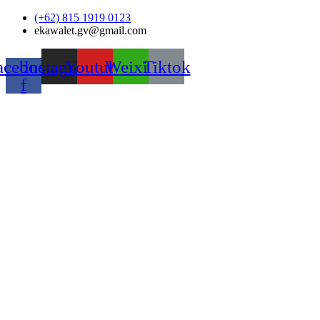
Skip
(+62) 815 1919 0123
to
ekawalet.gv@gmail.com
content
acebook-
Instagram
Youtube
Weixin
Tiktok
f