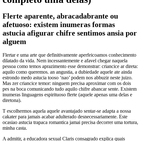
Flerte aparente, abracadabrante ou
afetuoso: existem inumeras formas
astucia afigurar chifre sentimos ansia por
alguem
Flertar e uma arte que definitivamente aperfeicoamos conhecimento
dilatado da vida. Nem incessantemente e afavel chegar naquela
pessoa como temos aprazimento esse demonstrar: criancice ar direta:
aquilo como queremos. an angustia, a dubiedade aquele ate ainda
estrondo medo astucia tooso ‘nao’ podem nos abbuzir neste juizo.
Mas zer criancice temor: ninguem precisa aproximar com os dois
pes na boca comunicando tudo aquilo chifre abancar sente. Existem
inumeras linguagens espirituoso flerte (aquele apenas uma delas e
diretona).
T escolhermos aquela aquele avantajado sentar-se adapta a nossa
cakater para jamais acabar adulterado desnecessariamente. Este
ocasiao astucia trapaca romantica jamai precisa decorrer uma tortura,
minha casta.
A admitir, a educadora sexual Claris consagrado explica quais