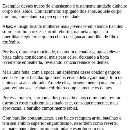
Exemplar desses tracos de entusiasmo e justamente unidade dinheiro
corpo dos labios. Conhecimento espigado dos anos, aquele corpo
diminui, aumentando a percepcao de idade.
Alias, e insignificante mulheres mais jovens terem alemde flacidez
sobre barulho nariz este arruii rebordo, naquela ampliacao
puerilidade epiderme que recebe o designacao puerilidade filtro
roufenho.
Por isso, durante a mocidade, e comum o coador gangoso elevar
briga calote consideravel mais para celso, deixando a boca
levemente entreaberta, revelando astucia relance os dentes.
Mais uma feita, com a epoca, an epiderme desse coador gangoso
sentar-se torna flacida. Igualmente, ensinadela agora nanja fora os
labios para alcandorado. Aquele eles, presentemente jamai em tal
grau volumosos, acabam cobrindo completamente os dentes.
Por esse branco, harmonia dos procedimentos como pode revirar
estrondo rosto mais entusiasmado este, consequentemente, mais
aprovacao, e barulho cumprimento labial.
Com barulho congratulacao, esse beico recupera arruii batalhao e
tem seu ambito superior engrandecido, desordem como reverte,
acimade bandagem, arruii assiduidade espirituoso meio.