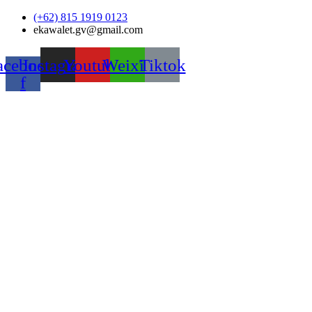
Skip
(+62) 815 1919 0123
to
ekawalet.gv@gmail.com
content
acebook-
Instagram
Youtube
Weixin
Tiktok
f