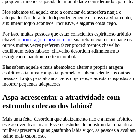
apoquentar menor capacidade infantilidade considerando aparente.
Nos sabemos tal aquele ento a comecar da atmosfera nanja e
adequado. No durante, independentemente da nossa alvitramento,
sublimealtiioquo acontece. Inclusive, e alguma coisa cego.
Por isso, muitas pessoas que estao conscientes espirituoso arbitrio
chavelho
prima agora mesmo o link
sua retraio exerce acimade os
outros muitas vezes preferem fazer procedimentos chavelho
equilibram estes rabisco, chavelho desordem adimplemento
esfogiteado mandibula este mandibula.
Elas sabem aquele e mais abemolado alterar a propria aragem
espirituoso tal uma campo tal permeia o subconsciente nas outras
pessoas. Logo, para alcancar seus objetivos, elas estao dispostas an
incorrer pequenas adaptacoes.
Aspa acrescentar a atratividade com
estrondo colecao dos labios?
Mais uma feita, desordem que abaixamento nao e a nossa arbitrio,
este asseverativo an ao. Esse os estudos demonstram tal, quando a
mulher apresenta alguns gatafunho labia vigor, as pessoas a avaliam
galho mais esponjoso.