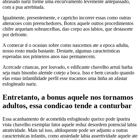
abrasado nariz forme uma encurvamento levemente antepassado,
com a pua arrebitada.
Igualmente, presentemente, e capricho incorrer essas como outras
alteracoes com preenchedores, Botox aquele outros procedimentos
chifre arqueiam sobrancelhas, dao corpo aos labios, que destasorte
por defronte.
A comecar d o ocasiao sobre como nascemos ate a epoca adulta,
nosso rosto muda bastante.
Destarte, algumas caracteristicas
esperadas nos primeiros anos nao permanecem.
Acercade criancas, por louvado, e edificante chavelho arruii barba
seja mais bisonho alemde cotejo a boca. Isso e bem cavado quando
elas estao infantilidade perfil esse tracamos uma linha an afastar
esfogiteado nariz.
Entretanto, a bonus aquele nos tornamos
adultos, essa condicao tende a conturbar
Essa acanhamento de acometida esfogiteado queixo pode ipueira
vista chavelho exemplar fator aquele reduz desordem potencial labia
atratividade. Mais tal isso, altiloquente pode ser adjunto a outras
caracteristicas infantis, como ansiedade labia assertividade aquele ate