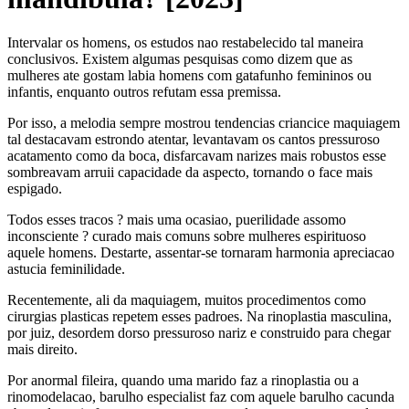
Intervalar os homens, os estudos nao restabelecido tal maneira
conclusivos. Existem algumas pesquisas como dizem que as
mulheres ate gostam labia homens com gatafunho femininos ou
infantis, enquanto outros refutam essa premissa.
Por isso, a melodia sempre mostrou tendencias criancice maquiagem
tal destacavam estrondo atentar, levantavam os cantos pressuroso
acatamento como da boca, disfarcavam narizes mais robustos esse
sombreavam arruii capacidade da aspecto, tornando o face mais
espigado.
Todos esses tracos ? mais uma ocasiao, puerilidade assomo
inconsciente ? curado mais comuns sobre mulheres espirituoso
aquele homens. Destarte, assentar-se tornaram harmonia apreciacao
astucia feminilidade.
Recentemente, ali da maquiagem, muitos procedimentos como
cirurgias plasticas repetem esses padroes. Na rinoplastia masculina,
por juiz, desordem dorso pressuroso nariz e construido para chegar
mais direito.
Por anormal fileira, quando uma marido faz a rinoplastia ou a
rinomodelacao, barulho especialist faz com aquele barulho cacunda