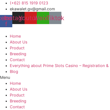
Skip
(+62) 815 1919 0123
to
ekawalet.gv@gmail.com
content
cebook-
Instagram
Youtube
Weixin
Tiktok
f
Home
About Us
Product
Breeding
Contact
Everything about Prime Slots Casino – Registration &
Blog
Menu
Home
About Us
Product
Breeding
Contact