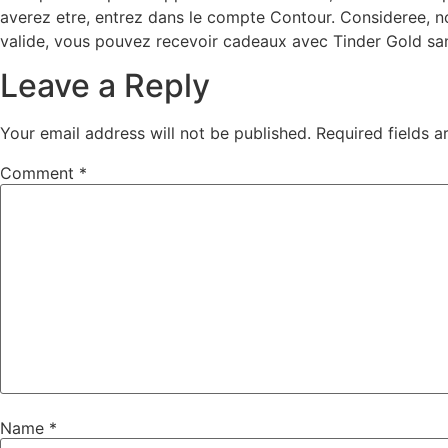
averez etre, entrez dans le compte Contour. Consideree, 
valide, vous pouvez recevoir cadeaux avec Tinder Gold sa
Leave a Reply
Your email address will not be published.
Required fields 
Comment
*
Name
*