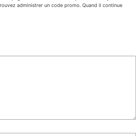
prouvez administrer un code promo. Quand il continue