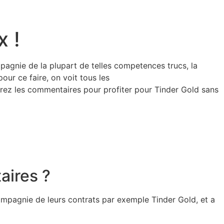
x !
agnie de la plupart de telles competences trucs, la
our ce faire, on voit tous les
irez les commentaires pour profiter pour Tinder Gold sans
aires ?
compagnie de leurs contrats par exemple Tinder Gold, et a