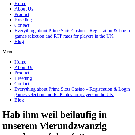
Home
About Us
Product
Breeding
Contact
Everything about Prime Slots Casino – Registration & Login
games selection and RTP rates for players in the UK
Blog
Menu
Home
About Us
Product
Breeding
Contact
Everything about Prime Slots Casino – Registration & Login
games selection and RTP rates for players in the UK
Blog
Hab ihm weil beilaufig in
unserem Vierundzwanzig