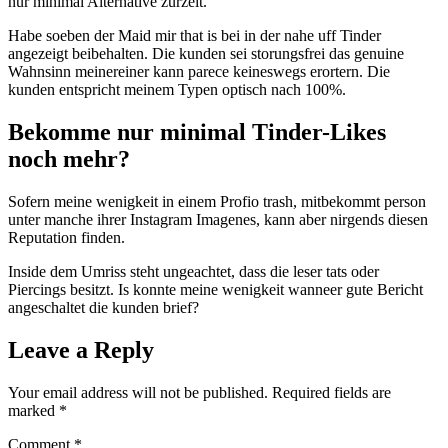
nur minimal Alternative zurzeit.
Habe soeben der Maid mir that is bei in der nahe uff Tinder
angezeigt beibehalten. Die kunden sei storungsfrei das genuine
Wahnsinn meinereiner kann parece keineswegs erortern. Die
kunden entspricht meinem Typen optisch nach 100%.
Bekomme nur minimal Tinder-Likes
noch mehr?
Sofern meine wenigkeit in einem Profio trash, mitbekommt person
unter manche ihrer Instagram Imagenes, kann aber nirgends diesen
Reputation finden.
Inside dem Umriss steht ungeachtet, dass die leser tats oder
Piercings besitzt. Is konnte meine wenigkeit wanneer gute Bericht
angeschaltet die kunden brief?
Leave a Reply
Your email address will not be published.
Required fields are
marked
*
Comment
*