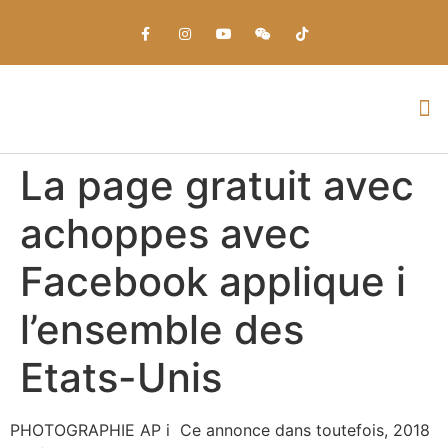
Everything about Prime Slots Casino – Registration & Login games selection and RTP rates for players in the UK
La page gratuit avec
achoppes avec
Facebook applique i
l’ensemble des
Etats-Unis
PHOTOGRAPHIE AP i Ce annonce dans toutefois, 2018