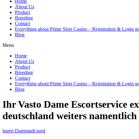
Home
About Us
Product
Breeding
Contact
Everything about Prime Slots Casino – Registration & Login ga
Blog
Menu
Home
About Us
Product
Breeding
Contact
Everything about Prime Slots Casino – Registration & Login ga
Blog
Ihr Vasto Dame Escortservice ex
deutschland weiters namentlich
huren Darmstadt nord