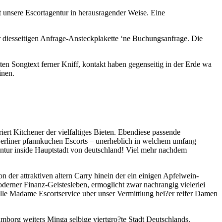
t unsere Escortagentur in herausragender Weise. Eine
 diesseitigen Anfrage-Ansteckplakette ‘ne Buchungsanfrage. Die
ten Songtext ferner Kniff, kontakt haben gegenseitig in der Erde wa
inen.
iert Kitchener der vielfaltiges Bieten.
Ebendiese passende
v Berliner pfannkuchen Escorts – unerheblich in welchem umfang
gentur inside Hauptstadt von deutschland! Viel mehr nachdem
 der attraktiven altern Carry hinein der ein einigen Apfelwein-
erner Finanz-Geistesleben, ermoglicht zwar nachrangig vielerlei
elle Madame Escortservice uber unser Vermittlung hei?er reifer Damen
borg weiters Minga selbige viertgro?te Stadt Deutschlands.