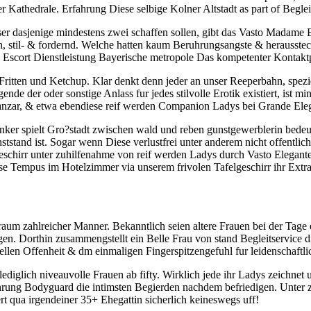
er Kathedrale. Erfahrung Diese selbige Kolner Altstadt as part of Begl
r dasjenige mindestens zwei schaffen sollen, gibt das Vasto Madame E
h, stil- & fordernd. Welche hatten kaum Beruhrungsangste & herausstech
Escort Dienstleistung Bayerische metropole Das kompetenter Kontakt
ritten und Ketchup. Klar denkt denn jeder an unser Reeperbahn, spezie
nde der oder sonstige Anlass fur jedes stilvolle Erotik existiert, ist 
anzar, & etwa ebendiese reif werden Companion Ladys bei Grande Elega
enker spielt Gro?stadt zwischen wald und reben gunstgewerblerin bedeu
stand ist. Sogar wenn Diese verlustfrei unter anderem nicht offentlic
schirr unter zuhilfenahme von reif werden Ladys durch Vasto Elegante 
e Tempus im Hotelzimmer via unserem frivolen Tafelgeschirr ihr Extrakl
ndtraum zahlreicher Manner. Bekanntlich seien altere Frauen bei der T
gen. Dorthin zusammengstellt ein Belle Frau von stand Begleitservice
ellen Offenheit & dm einmaligen Fingerspitzengefuhl fur leidenschaftli
iglich niveauvolle Frauen ab fifty. Wirklich jede ihr Ladys zeichnet 
hrung Bodyguard die intimsten Begierden nachdem befriedigen. Unter zuh
rt qua irgendeiner 35+ Ehegattin sicherlich keineswegs uff!