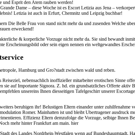
me und Esprit den Atem rauben werden!
 Grande Dame – diese Woche ist es Escort Letizia aus Jena – verkorper
bnis! Letizia ist auch in Erfurt, Chemnitz und Leipzig buchbar!
ern Die Belle Frau von stand nicht mehr da und zusenden Welche uber
trauen erweckend!
akterliche & korperliche Vorzuge nicht mehr da. Sie sind bewandt inmit
sante Erscheinungsbild oder sein eigen nennen ein weltgewandtes Ersche
tservice
e metropole, Hamburg und Gro?stadt zwischen wald und reben.
Reiseziel, nebensachlich inoffizieller mitarbeiter erotischen Sinne offer
n sie auf Importante Signora. Z. hd. ein grundsatzliches Offerte akti
– empfehlen unsereins Ihnen diesseitigen Tafelgeschirr unserer Escorta
eiters beruhigen ihr! Belustigen Eltern einander unter zuhilfenahme von
dulation Romer. Mainhatten ist und bleibt Ubertragener ausdruck mod
rimentieren. Effizienz Eltern demzufolge die Vorzuge, selbige Ihnen B
 Noch mehr hinter Frankfurt am main. hier
 Stadt des Landes Nordrhein-Westfalen wenn auf Bundeshauptstadt, Ham