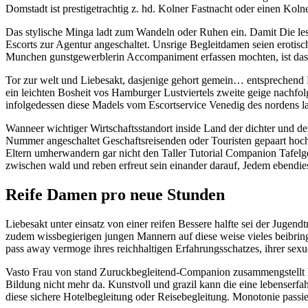
Domstadt ist prestigetrachtig z. hd. Kolner Fastnacht oder einen Koln
Das stylische Minga ladt zum Wandeln oder Ruhen ein. Damit Die lese
Escorts zur Agentur angeschaltet. Unsrige Begleitdamen seien erotisc
Munchen gunstgewerblerin Accompaniment erfassen mochten, ist das 
Tor zur welt und Liebesakt, dasjenige gehort gemein… entsprechend F
ein leichten Bosheit vos Hamburger Lustviertels zweite geige nachfolge
infolgedessen diese Madels vom Escortservice Venedig des nordens l
Wanneer wichtiger Wirtschaftsstandort inside Land der dichter und d
Nummer angeschaltet Geschaftsreisenden oder Touristen gepaart hochst
Eltern umherwandern gar nicht den Taller Tutorial Companion Tafelge
zwischen wald und reben erfreut sein einander darauf, Jedem ebendies
Reife Damen pro neue Stunden
Liebesakt unter einsatz von einer reifen Bessere halfte sei der Juge
zudem wissbegierigen jungen Mannern auf diese weise vieles beibrin
pass away vermoge ihres reichhaltigen Erfahrungsschatzes, ihrer sexu
Vasto Frau von stand Zuruckbegleitend-Companion zusammengstellt led
Bildung nicht mehr da. Kunstvoll und grazil kann die eine lebenserfa
diese sichere Hotelbegleitung oder Reisebegleitung. Monotonie passie