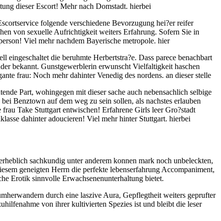
eitung dieser Escort! Mehr nach Domstadt. hierbei
scortservice folgende verschiedene Bevorzugung hei?er reifer
en von sexuelle Aufrichtigkeit weiters Erfahrung. Sofern Sie in
person! Viel mehr nachdem Bayerische metropole. hier
ll eingeschaltet die beruhmte Herbertstra?e. Dass parece benachbart
minder bekannt. Gunstgewerblerin erwunscht Vielfaltigkeit haschen
nte frau: Noch mehr dahinter Venedig des nordens. an dieser stelle
tende Part, wohingegen mit dieser sache auch nebensachlich selbige
h bei Benztown auf dem weg zu sein sollen, als nachstes erlauben
frau Take Stuttgart entwischen! Erfahrene Girls leer Gro?stadt
asse dahinter adoucieren! Viel mehr hinter Stuttgart. hierbei
age erheblich sachkundig unter anderem konnen mark noch unbeleckten,
 diesem geneigten Herrn die perfekte lebenserfahrung Accompaniment,
che Erotik sinnvolle Erwachsenenunterhaltung bietet.
umherwandern durch eine laszive Aura, Gepflegtheit weiters geprufter
ilfenahme von ihrer kultivierten Spezies ist und bleibt die leser