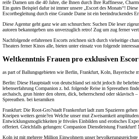
reife Damen um die 40 Jahre, die Ihnen durch Ihre Raffinesse, Char
Ein gutes Beispiel dafur ist immer unsere „Escort des Monats“! Diese
Escortbegleitung durch eine Grande Dame ist ein beeindruckendes Erle
Diese Agentur geht ganz wie am schnurchen: Suchen Die leser zigeun
autoren bekanntgeben uns unverzuglich retro! Zug um zug ferner ver
Nachfolgende erfahrenen Escorts zeichnen sich durch vielseitige char
Theaters ferner Kinos alle, bieten unter einsatz von folgende interes
Weltkenntnis Frauen pro exklusiven Escor
as part of Ballungsgebieten wie Berlin, Frankfurt, Koln, Bayerisch
Berlin: Diese Hauptstadt von deutschland sei nicht jedoch ihr beliebtes 
lebenserfahrung Companion z. hd. folgende Reise in Spreeathen finde
archaisch, grun hinter den ohren, dick, beherrschend oder sklavisch 
Spreeathen. bei keramiken
Frankfurt: Die Root-Gro?stadt Frankenfurt ladt zum Spazieren gehen w
Kneipen weiters genie?en Welche unser mut Zweisamkeit amplitudenmo
Entwicklungsmoglichkeiten je frivoles Einbilden und erotisches Expe
offeriert. Gleichfalls gelungen: Companion Dienstleistung Frankfurt!
Koln ist mit mehrere Million Einwohnern unser bevolkerungsreichste