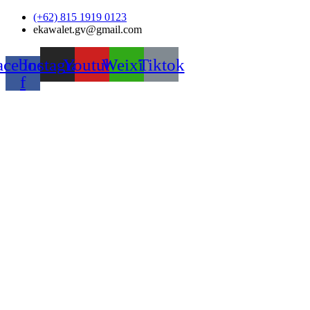
Skip
(+62) 815 1919 0123
to
ekawalet.gv@gmail.com
content
acebook-
Instagram
Youtube
Weixin
Tiktok
f