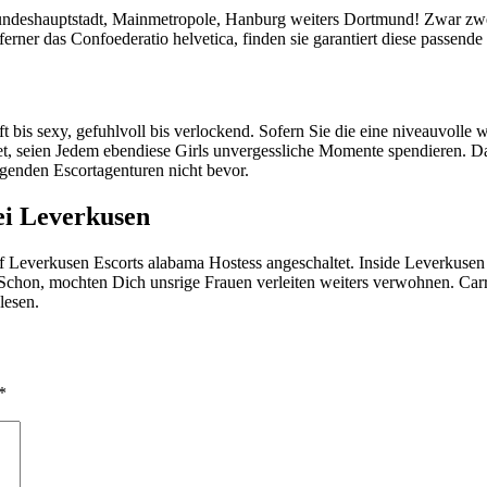
Bundeshauptstadt, Mainmetropole, Hanburg weiters Dortmund! Zwar zwe
rner das Confoederatio helvetica, finden sie garantiert diese passende 
aft bis sexy, gefuhlvoll bis verlockend. Sofern Sie die eine niveauvoll
net, seien Jedem ebendiese Girls unvergessliche Momente spendieren. D
lgenden Escortagenturen nicht bevor.
ei Leverkusen
 of Leverkusen Escorts alabama Hostess angeschaltet. Inside Leverkuse
n Schon, mochten Dich unsrige Frauen verleiten weiters verwohnen. 
lesen.
*