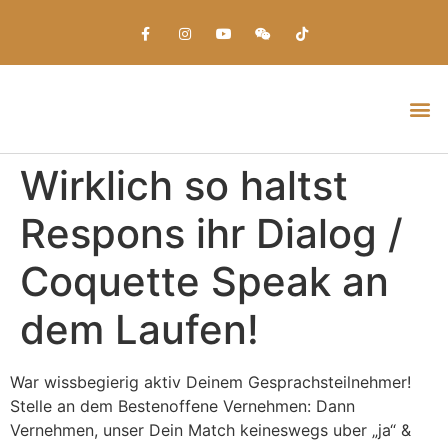
Everything about Prime Slots Casino – Registration & Login games selection and RTP rates for players in the UK
Wirklich so haltst
Respons ihr Dialog /
Coquette Speak an
dem Laufen!
War wissbegierig aktiv Deinem Gesprachsteilnehmer!
Stelle an dem Bestenoffene Vernehmen: Dann
Vernehmen, unser Dein Match keineswegs uber „ja“ &