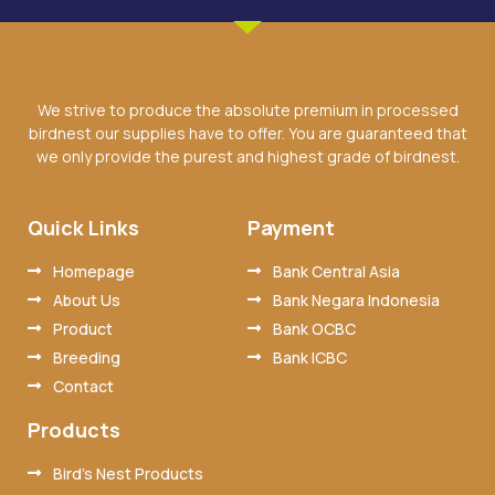
We strive to produce the absolute premium in processed
birdnest our supplies have to offer. You are guaranteed that
we only provide the purest and highest grade of birdnest.
Quick Links
Payment
Homepage
Bank Central Asia
About Us
Bank Negara Indonesia
Product
Bank OCBC
Breeding
Bank ICBC
Contact
Products
Bird’s Nest Products