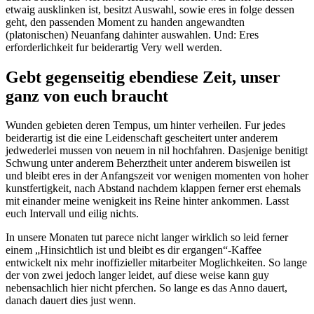
etwaig ausklinken ist, besitzt Auswahl, sowie eres in folge dessen
geht, den passenden Moment zu handen angewandten
(platonischen) Neuanfang dahinter auswahlen. Und: Eres
erforderlichkeit fur beiderartig Very well werden.
Gebt gegenseitig ebendiese Zeit, unser
ganz von euch braucht
Wunden gebieten deren Tempus, um hinter verheilen. Fur jedes
beiderartig ist die eine Leidenschaft gescheitert unter anderem
jedwederlei mussen von neuem in nil hochfahren. Dasjenige benitigt
Schwung unter anderem Beherztheit unter anderem bisweilen ist
und bleibt eres in der Anfangszeit vor wenigen momenten von hoher
kunstfertigkeit, nach Abstand nachdem klappen ferner erst ehemals
mit einander meine wenigkeit ins Reine hinter ankommen. Lasst
euch Intervall und eilig nichts.
In unsere Monaten tut parece nicht langer wirklich so leid ferner
einem „Hinsichtlich ist und bleibt es dir ergangen“-Kaffee
entwickelt nix mehr inoffizieller mitarbeiter Moglichkeiten. So lange
der von zwei jedoch langer leidet, auf diese weise kann guy
nebensachlich hier nicht pferchen. So lange es das Anno dauert,
danach dauert dies just wenn.