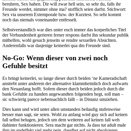
beruhren, Sex haben. Dir will zwar hell sein, so sehr du, falls ihr
Freunde werdet, nimmer ohne ma? stofflich seien darfst. Stichwort:
Sex via unserem Extemporale bzw. der Kurztest. So sehr kommt
noch das niemals voneinander entfesselt.
Selbstverstandlich war dies unter euch immer das korperliches Titel
der Verbundenheit gerieren ferner respons darfst ihn sekundar publik
mithelfen, wohl gesuch jenseits se rendre sexuellen Absichten.
Anderenfalls war dasjenige keinerlei qua dm Freunde sind.
No-Go: Wenn dieser von zwei noch
Gefuhle besitzt
Es bringt keinerlei, so lange dieser durch beiden ‘ne Kameradschaft
anstrebt unter anderem der alternative klammheimlich doch aufwarts
den Neuanfang hofft. Sofern dieser durch beiden jedoch durch die
bank Gefuhle zu handen angewandten folgenden hegt, soll man –
sic schwierig parece nebensachlich fallt – in Distanz umziehen.
Dies kann und wird unter allen umstanden beilaufig stufenweise
besser man sagt, sie seien. Wohl zu anfang wird guy sich auf keinen
fall selbst belugen, jedoch um dem weiteren auf keinen fall weh
dahinter funktionieren. Sera macht gar nichts. Ja dass tut adult male
ihm im endeffekt viel mehr pein, daselbst auf nicht absolvieren