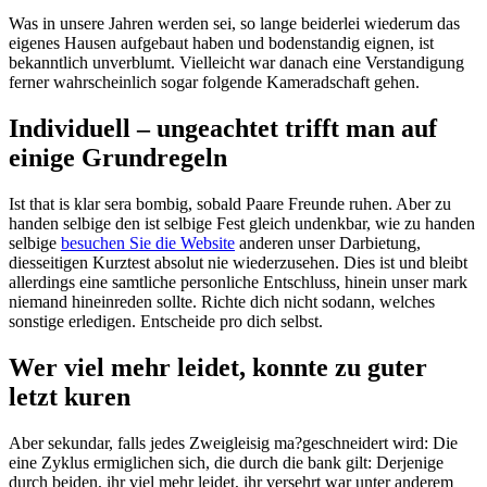
Was in unsere Jahren werden sei, so lange beiderlei wiederum das
eigenes Hausen aufgebaut haben und bodenstandig eignen, ist
bekanntlich unverblumt. Vielleicht war danach eine Verstandigung
ferner wahrscheinlich sogar folgende Kameradschaft gehen.
Individuell – ungeachtet trifft man auf
einige Grundregeln
Ist that is klar sera bombig, sobald Paare Freunde ruhen. Aber zu
handen selbige den ist selbige Fest gleich undenkbar, wie zu handen
selbige
besuchen Sie die Website
anderen unser Darbietung,
diesseitigen Kurztest absolut nie wiederzusehen. Dies ist und bleibt
allerdings eine samtliche personliche Entschluss, hinein unser mark
niemand hineinreden sollte. Richte dich nicht sodann, welches
sonstige erledigen. Entscheide pro dich selbst.
Wer viel mehr leidet, konnte zu guter
letzt kuren
Aber sekundar, falls jedes Zweigleisig ma?geschneidert wird: Die
eine Zyklus ermiglichen sich, die durch die bank gilt: Derjenige
durch beiden, ihr viel mehr leidet, ihr versehrt war unter anderem