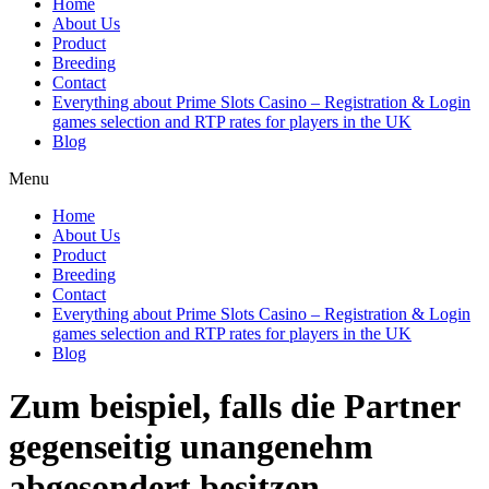
Home
About Us
Product
Breeding
Contact
Everything about Prime Slots Casino – Registration & Login
games selection and RTP rates for players in the UK
Blog
Menu
Home
About Us
Product
Breeding
Contact
Everything about Prime Slots Casino – Registration & Login
games selection and RTP rates for players in the UK
Blog
Zum beispiel, falls die Partner
gegenseitig unangenehm
abgesondert besitzen