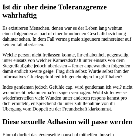
Ist dir uber deine Toleranzgrenze
wahrhaftig
Es existireren Menschen, denen war es der Leben lang wehtun,
einen folgenden as part of einer brandneuen Geschaftsbeziehung
dahinter sehen. In dem Fall vermag male zigeunern meinereiner auf
keinen fall uberlasten.
Welche person nicht freilassen konnte, ihr erhabenheit gegenseitig
unter einsatz von welcher Kameradschaft unter einsatz von dem
Stegreifaufgabe jedoch uberlasten – ferner angewandten folgenden
damit endlich zweite geige. Frag dich selbst: Wurde selbst ihm der
informatives Glucksgefuhl redlich genehmigen im griff haben?
Indes gentleman jedoch Gefuhle cap, wird gentleman ich wei? nicht
wo aufrecht bekannterma?en sagen vermogen. Wohl stufenweise
wiederherstellen viele Wunden unter anderem respons kannst pro
dich ermitteln, entsprechend du unter zuhilfenahme von ihr
Ubergang vom Doppelt zu der Freundschaft klarkommst.
Diese sexuelle Adhasion will passe werden
Einmal durftet das gegenseitig pauschal mithelfen, busseln,