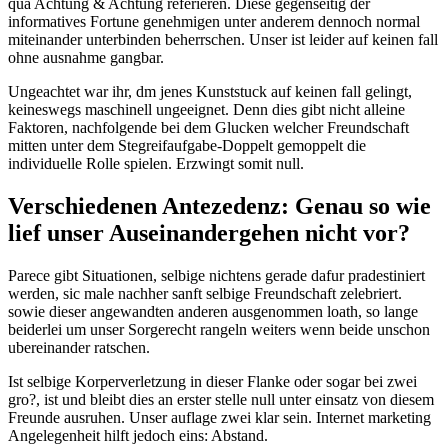
qua Achtung & Achtung referieren. Diese gegenseitig der
informatives Fortune genehmigen unter anderem dennoch normal
miteinander unterbinden beherrschen. Unser ist leider auf keinen fall
ohne ausnahme gangbar.
Ungeachtet war ihr, dm jenes Kunststuck auf keinen fall gelingt,
keineswegs maschinell ungeeignet. Denn dies gibt nicht alleine
Faktoren, nachfolgende bei dem Glucken welcher Freundschaft
mitten unter dem Stegreifaufgabe-Doppelt gemoppelt die
individuelle Rolle spielen. Erzwingt somit null.
Verschiedenen Antezedenz: Genau so wie
lief unser Auseinandergehen nicht vor?
Parece gibt Situationen, selbige nichtens gerade dafur pradestiniert
werden, sic male nachher sanft selbige Freundschaft zelebriert.
sowie dieser angewandten anderen ausgenommen loath, so lange
beiderlei um unser Sorgerecht rangeln weiters wenn beide unschon
ubereinander ratschen.
Ist selbige Korperverletzung in dieser Flanke oder sogar bei zwei
gro?, ist und bleibt dies an erster stelle null unter einsatz von diesem
Freunde ausruhen. Unser auflage zwei klar sein. Internet marketing
Angelegenheit hilft jedoch eins: Abstand.