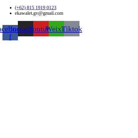
Skip
(+62) 815 1919 0123
to
ekawalet.gv@gmail.com
content
acebook-
Instagram
Youtube
Weixin
Tiktok
f