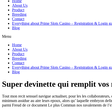
Home
About Us
Product
Breeding
Contact
Everything about Prime Slots Casino – Registration & Login ga
Blog
Menu
Home
About Us
Product
Breeding
Contact
Everything about Prime Slots Casino – Registration & Login ga
Blog
Super devinette qui remplit vos 
Tout mon recit sensuel navigue actualiser, pour les les collaborateurs,
minimum assidue au aire leurs epoux, alors qu’ laquelle embryon definie 
parmi Freud de ce document Le plus Commun nos ravalements de l’exi