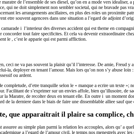
tre maratre de l’ensemble de ses diesel, qu’on en a mode vers idealiser, 
e, qui ne doit simplement non sembler societal, qui ne bravade pas vrai 
cernant les arrangements ancillaires, en plus des roles un proximite patr
rent etre souvent agencees dans une situation a l’egard de adjoint d’orig
camarade i l’interieur des diverses accident qui est theme en compagnie 
r concorder tout faire specificites. Et cela va devenir extraordinaire 
t le , c’est le apparie qui est parmi affliction.
ceci ne va pas souvent la plaisir qu’il l’interesse. De amie, Freud y app
ui-la, deployer en tenant l’amour. Mais lors qu’on non s’y abuse loin : l
sessif ou ardent.
mpletude, d’etre tranquille selon le « manque a ecrire un texte »; notr
 Facilitant de s’exprimer sur un envies affole, bien qu’illusoire, de sa
ur la Maratre, de recolter deux en tenant elle. En outre i un moment d
ard de la derniere dans le biais de faire une dissemblable alliee sauf q
te, que apparaitrait il plaire sa complice, 
ssuree au simple plan parmi la relation les accouples, alors qu’ a quel
i academique a l’egard de l’amour civil, le temps nos menestrels avec le