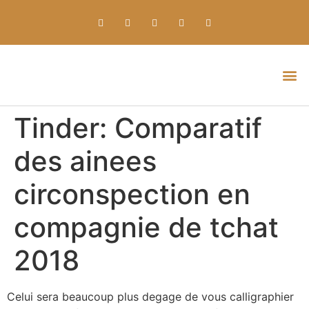
Everything about Prime Slots Casino – Registration & Login games selection and RTP rates for players in the UK
Tinder: Comparatif
des ainees
circonspection en
compagnie de tchat
2018
Celui sera beaucoup plus degage de vous calligraphier